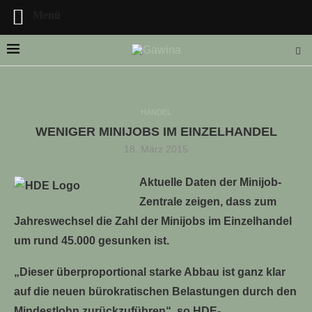
Menü
HANDEL
WENIGER MINIJOBS IM EINZELHANDEL
LLE STELLENANGEBOTE!!!
18. März 2015
Aktuelle Daten der Minijob-
Zentrale zeigen, dass zum
Jahreswechsel die Zahl der Minijobs im Einzelhandel
um rund 45.000 gesunken ist.
„Dieser überproportional starke Abbau ist ganz klar
auf die neuen bürokratischen Belastungen durch den
Mindestlohn zurückzuführen“, so HDE-