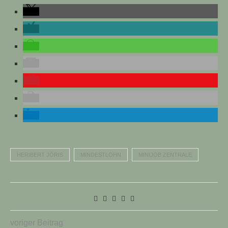
HERIBERT JÖRIS
MINDESTLOHN
MINIJOB ZENTRALE
voriger Beitrag