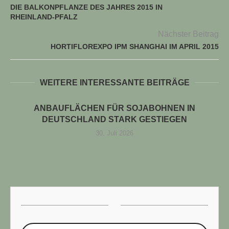
DIE BALKONPFLANZE DES JAHRES 2015 IN
RHEINLAND-PFALZ
Nächster Beitrag
HORTIFLOREXPO IPM SHANGHAI IM APRIL 2015
WEITERE INTERESSANTE BEITRÄGE
ANBAUFLÄCHEN FÜR SOJABOHNEN IN
DEUTSCHLAND STARK GESTIEGEN
30. Juli 2026