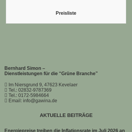
Preisliste
Bernhard Simon –
Dienstleistungen für die “Grüne Branche”
Im Niersgrund 9, 47623 Kevelaer
Tel.: 02832-9787369
Tel.: 0172-5984664
Email: info@gawina.de
AKTUELLE BEITRÄGE
Energiepreise treiben die Inflationsrate im Juli 2026 an