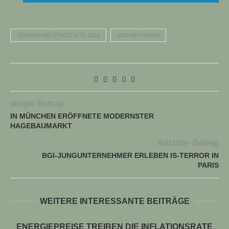
SERAMIS NEUPRODUKTE 2016
SERAMIS NEWS
TUELLE STELLENANGEBOTE!!!
voriger Beitrag
IN MÜNCHEN ERÖFFNETE MODERNSTER
HAGEBAUMARKT
Nächster Beitrag
BGI-JUNGUNTERNEHMER ERLEBEN IS-TERROR IN
PARIS
WEITERE INTERESSANTE BEITRÄGE
ENERGIEPREISE TREIBEN DIE INFLATIONSRATE