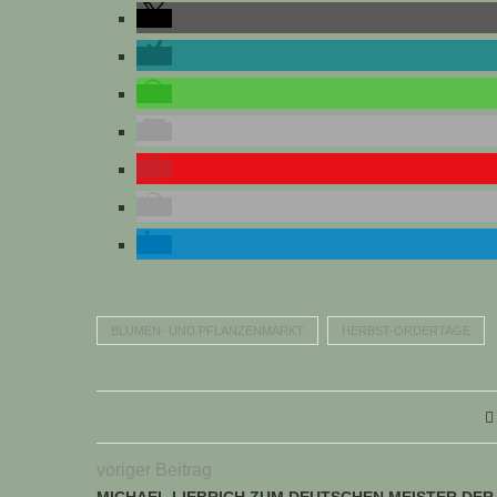
BLUMEN- UND PFLANZENMARKT
HERBST-ORDERTAGE
voriger Beitrag