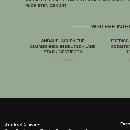
MICHAEL LIEBRICH ZUM DEUTSCHEN MEISTER DER
FLORISTEN GEKÜRT
WEITERE INT
ANBAUFLÄCHEN FÜR
ERFRIS
SOJABOHNEN IN DEUTSCHLAND
BOOMTEN
STARK GESTIEGEN
H
30. Juli 2026
2
Bernhard Simon –
Energ