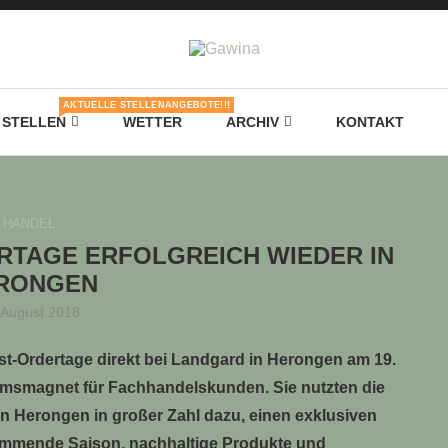
AKTUELLE STELLENANGEBOTE!!!
STELLEN
WETTER
ARCHIV
KONTAKT
HANDEL
RTAGE ERFOLGREICH WIEDER IN
RONGEN
 August 2018
t-Ordertage direkt bei Landgard in Herongen am 19.
umsmagnet für Fachhandelskunden. Sie nutzten die
in Herongen in großer Zahl dazu, einen exklusiven
kommende Saison, nachhaltige Produkte und