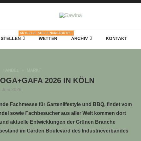
AKTUELLE STELLENANGEBOTE!!!
STELLEN
WETTER
ARCHIV
KONTAKT
HANDEL
MARKT
OGA+GAFA 2026 IN KÖLN
. Juni 2026
ende Fachmesse für Gartenlifestyle und BBQ, findet vom
, Handel sowie Fachbesucher aus aller Welt kommen dort
und aktuelle Entwicklungen der Grünen Branche
sestand im Garden Boulevard des Industrieverbandes