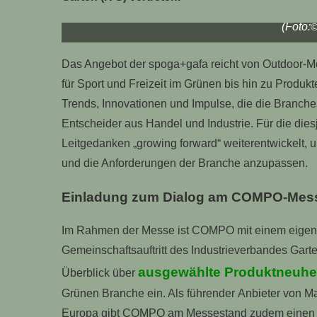
COMPO ist 2026 mit einem Messestand im Gard
(Foto:
©
Das Angebot der spoga+gafa reicht von Outdoor‑M
für Sport und Freizeit im Grünen bis hin zu Produk
Trends, Innovationen und Impulse, die die Branche m
Entscheider aus Handel und Industrie. Für die di
Leitgedanken „growing forward“ weiterentwickelt, 
und die Anforderungen der Branche anzupassen.
Einladung zum Dialog am COMPO‑Mes
Im Rahmen der Messe ist COMPO mit einem eigen
Gemeinschaftsauftritt des Industrieverbandes Garte
ausgewählte Produktneuhe
Überblick über
Grünen Branche ein. Als führender Anbieter von Ma
Europa gibt COMPO am Messestand zudem einen Aus