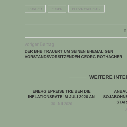
DÜNGER
ERDEN
PFLANZENSCHUTZ
voriger Beitrag
DER BHB TRAUERT UM SEINEN EHEMALIGEN
VORSTANDSVORSITZENDEN GEORG ROTHACHER
WEITERE INT
ENERGIEPREISE TREIBEN DIE
ANBA
INFLATIONSRATE IM JULI 2026 AN
SOJABOHNE
STAR
30. Juli 2026
3