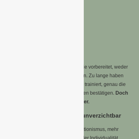
Vertrauen
Narrative Kompetenz
Emotionale Sicherheit
Orientierung
Kreativität
Authentische Verbindung
Viele Absolventen wurden darauf nie vorbereitet, weder
an der Schule noch an Hochschulen. Zu lange haben
Bildungssysteme Menschen darauf trainiert, genau die
Antworten zu liefern, die Erwartungen bestätigen.
Doch
KI kann das inzwischen viel besser.
Unverwechselbarkeit wird unverzichtbar
Die Zukunft braucht weniger Perfektionismus, mehr
Anpassungsfähigkeit bei wachsender Individualität.