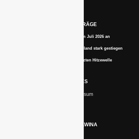
Email: info@gawina.de
AKTUELLE BEITRÄGE
Energiepreise treiben die Inflationsrate im Juli 2026 an
Anbauflächen für Sojabohnen in Deutschland stark gestiegen
Erfrischungsprodukte boomten in der letzten Hitzewelle
RECHTLICHES
Kontakt & Impressum
Datenschutz
WERBEN AUF GAWINA
Preisliste