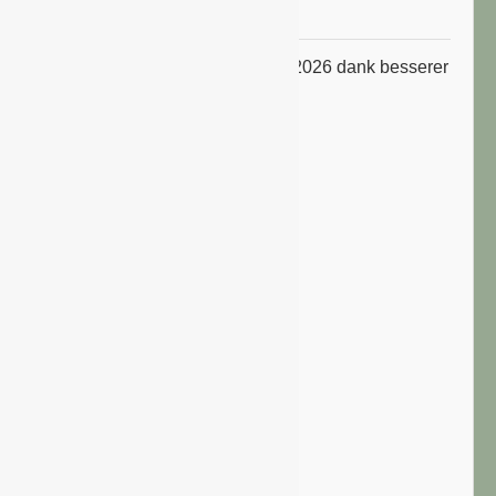
Niveau
ifo Geschäftsklimaindex im Juli 2026 dank besserer
Erwartungen gestiegen