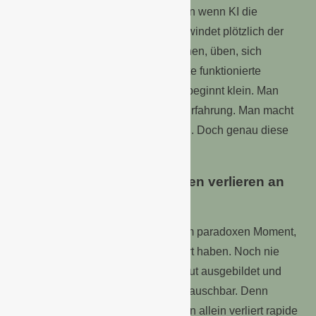
deshalb größer als Jobverlust. Denn wenn KI die
Junioraufgaben übernimmt, verschwindet plötzlich der
Raum, in dem junge Menschen lernen, üben, sich
entwickeln können. Über Jahrzehnte funktionierte
Karriere relativ vorhersehbar: Man beginnt klein. Man
beobachtet andere. Man sammelt Erfahrung. Man macht
Fehler. Man wächst langsam hinein. Doch genau diese
Lernphase bricht gerade weg.
Schul- und Hochschulwissen verlieren an
Wert
Viele Absolventen stehen vor einem paradoxen Moment,
den die meisten noch nicht realisiert haben. Noch nie
waren junge Menschen formal so gut ausgebildet und
ihre Skills gleichzeitig so stark austauschbar. Denn
dieses Schul- und Hochschulwissen allein verliert rapide