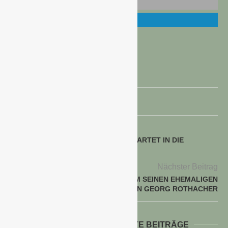
KI EINFLUSS AUF DEN ARBEITSMARKT
voriger Beitrag
AUF TITELJAGD – „POTTJÄGER“ STARTET IN DIE
NÄCHSTE RUNDE
Nächster Beitrag
DER BHB TRAUERT UM SEINEN EHEMALIGEN
VORSTANDSVORSITZENDEN GEORG ROTHACHER
WEITERE INTERESSANTE BEITRÄGE