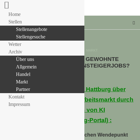
Home
Stellen
Stellenangebote
Stellengesuche
Wetter
Allgemein
HANDEL
MARKT
Archiv
ZERSTÖRT KI UNSERE GEWOHNTE
Über uns
LLE STELLENANGEBOTE!!!
ARBEITSWELT UND DIE EINSTEIGERJOBS?
Allgemein
1. Juni 2026
Handel
Markt
Prof. Dr. Anabel Ternes von Hattburg über
Partner
Kontakt
die Entwicklung auf dem Arbeitsmarkt durch
Impressum
den zunehmenden Einfluss von KI
(veröffentlicht über das Xing-Portal) :
Wir erleben gerade einen historischen Wendepunkt