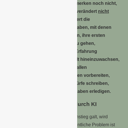
auf dem Arbeitsmarkt, und viele merken noch nicht,
wie tiefgreifend er wirklich ist. KI verändert
nicht
zuerst die Topetagen. Sie verändert die
Einsteigerstufe. Genau jene Aufgaben, mit denen
Generationen zuvor gelernt haben, ihre ersten
Schritte in einem Unternehmen zu gehen,
Verantwortung zu übernehmen, Erfahrung
aufzubauen und in die Arbeitswelt hineinzuwachsen,
verschwinden gerade. Darunter fallen
Recherchearbeiten, Präsentationen vorbereiten,
Analysen durchführen, Textentwürfe schreiben,
Daten aufbereiten, Assistenzaufgaben erledigen.
Lernräume verschwinden durch KI
Alles, was früher als klassischer Einstieg galt, wird
zunehmend automatisiert. Das eigentliche Problem ist