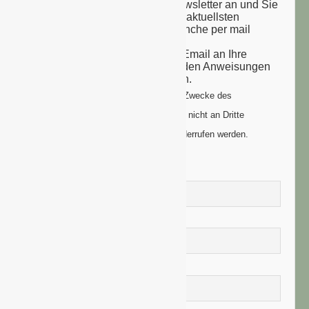
Melden Sie sich zu unserem Newsletter an und Sie
erhalten einmal wöchentlich die aktuellsten
Nachrichten aus der grünen Branche per mail
zugesandt.
Sie erhalten eine Bestätigungs-Email an Ihre
Email-Adresse: bitte folgen Sie den Anweisungen
um Ihre Anmeldung zu vollenden.
Ihre Daten werden ausschließlich zum Zwecke des
Newsletters genutzt. Ihre Daten werden nicht an Dritte
weitergegeben und können jederzeit widerrufen werden.
Vorname
Nachname
E-Mail-Adresse