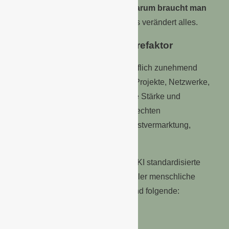
hast du?“ Heute wird wichtiger:
„Warum braucht man
DICH in einer Welt voller KI?“
Das verändert alles.
Sichtbarkeit wird ein Karrierefaktor
Wer unsichtbar bleibt, existiert beruflich zunehmend
weniger. Digitale Präsenz, eigene Projekte, Netzwerke,
Community-Aufbau, kommunikative Stärke und
Persönlichkeit werden plötzlich zu echten
Wettbewerbsvorteile, nicht als Selbstvermarktung,
sondern als Beweis von Relevanz.
Die Ironie dabei ist, dass je stärker KI standardisierte
Aufgaben übernimmt, umso wertvoller menschliche
Eigenschaften werden. Und das sind folgende:
Empathie