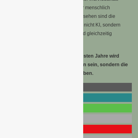
Lautstärke zählt weniger, dafür aber menschlich
unverwechselbar zu werden.
So gesehen sind die
eigentliche Konkurrenz der Zukunft nicht KI, sondern
Menschen, die KI besser nutzen und gleichzeitig
menschlicher wirken.
Die wichtigste Fähigkeit der nächsten Jahre wird
deshalb nicht technisches Wissen sein, sondern die
Fähigkeit, trotz KI relevant zu bleiben.