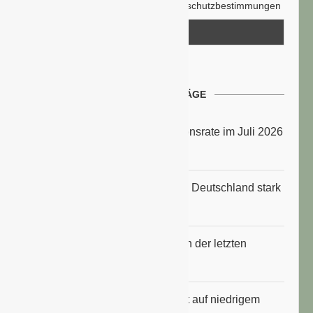
Hiermit akzeptiere ich die Datenschutzbestimmungen
NEUESTE BEITRÄGE
Energiepreise treiben die Inflationsrate im Juli 2026
an
Anbauflächen für Sojabohnen in Deutschland stark
gestiegen
Erfrischungsprodukte boomten in der letzten
Hitzewelle
Konsumklima im Juli 2026 bleibt auf niedrigem