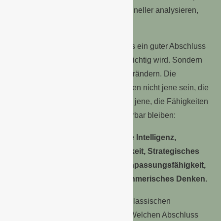
an Wert, wenn KI Informationen schneller analysieren,
strukturieren und formulieren kann.
Es ist eine Illusion zu glauben, dass ein guter Abschluss
noch reicht. Nicht weil Bildung unwichtig wird. Sondern
weil sich die Spielregeln gerade verändern. Die
Gewinner der nächsten Jahre werden nicht jene sein, die
nur Wissen reproduzieren, sondern jene, die Fähigkeiten
entwickeln, die schwer automatisierbar bleiben:
Kommunikation, Psychologische Intelligenz,
Kreativität, Storytelling, Sichtbarkeit, Strategisches
Denken, Emotionale Stabilität, Anpassungsfähigkeit,
Beziehungskompetenz. Unternehmerisches Denken.
Wir erleben gerade das Ende des klassischen
Karrierewegs. Früher fragte man: „Welchen Abschluss