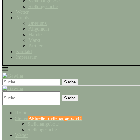
Stellenangebote
Stellengesuche
Wetter
Archiv
Über uns
Allgemein
Handel
Markt
Partner
Kontakt
Impressum
Suche
Home
Stellen
Aktuelle Stellenangebote!!!
Stellenangebote
Stellengesuche
Wetter