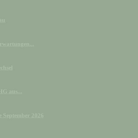
au
Erwartungen...
chsel
HG aus...
e September 2026