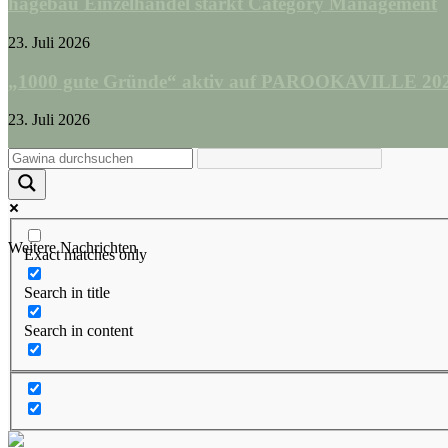
hagebau Einzelhandel stärkt Category Management
23. Juli 2026
„1000 gute Gründe“ aktiv auf PAROOKAVILLE 2026
23. Juli 2026
Weitere Nachrichten
Exact matches only
Search in title
Search in content