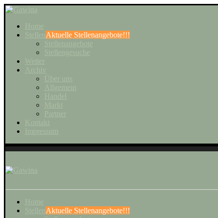
Home
Stellen
Aktuelle Stellenangebote!!!
Stellenangebote
Stellengesuche
Wetter
Archiv
Über uns
Allgemein
Handel
Markt
Partner
Kontakt
Impressum
Home
Stellen
Aktuelle Stellenangebote!!!