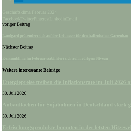
Geschäftsklima Februar 2024
Facebook
Twitter
Pinterest
Linkedin
Email
voriger Beitrag
Landgard präsentiert sich auf der Leitmesse für den italienischen Gartenbau
Nächster Beitrag
Konsumklima im Februar stabilisiert sich auf niedrigem Niveau
Weitere interessante Beiträge
Energiepreise treiben die Inflationsrate im Juli 2026 
30. Juli 2026
Anbauflächen für Sojabohnen in Deutschland stark g
30. Juli 2026
Erfrischungsprodukte boomten in der letzten Hitzewel