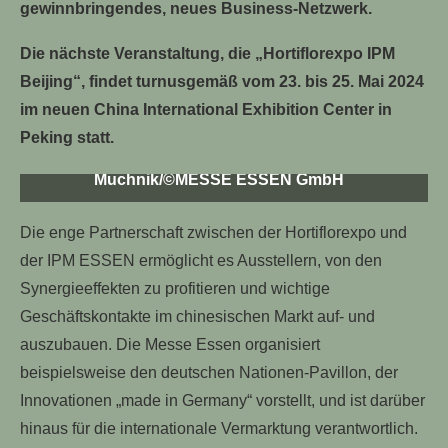
gewinnbringendes, neues Business-Netzwerk.
Die Vertragsunterzeichnung zur weiteren
Zusammenarbeit fand während der 40. IPM ESSEN
Die nächste Veranstaltung, die „Hortiflorexpo IPM
(23. bis 26. Januar 2024) statt, bei der als Vertreterin
Beijing“, findet turnusgemäß vom 23. bis 25. Mai 2024
der Hortflorexpo die Vize-Generalsekretärin der
im neuen China International Exhibition Center in
China Flower Association Xuemei Liu und Oliver P.
Kuhrt, Geschäftsführer der Messe Essen, den
Peking statt.
Kooperationsvertrag besiegelten. Foto: Alex
Muchnik/©MESSE ESSEN GmbH
Die enge Partnerschaft zwischen der Hortiflorexpo und
der IPM ESSEN ermöglicht es Ausstellern, von den
Synergieeffekten zu profitieren und wichtige
Geschäftskontakte im chinesischen Markt auf- und
auszubauen. Die Messe Essen organisiert
beispielsweise den deutschen Nationen-Pavillon, der
Innovationen „made in Germany“ vorstellt, und ist darüber
hinaus für die internationale Vermarktung verantwortlich.