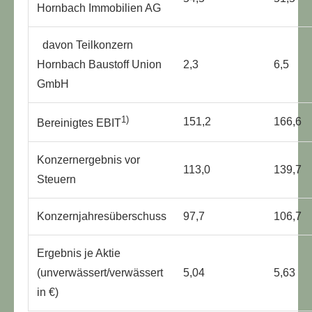
Hornbach Immobilien AG
TUELLE STELLENANGEBOTE!!!
davon Teilkonzern
Hornbach Baustoff Union
2,3
6,5
GmbH
1)
151,2
166,6
Bereinigtes EBIT
Konzernergebnis vor
113,0
139,7
Steuern
Konzernjahresüberschuss
97,7
106,7
Ergebnis je Aktie
(unverwässert/verwässert
5,04
5,63
in €)