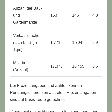
Anzahl der Bau-
und
153
146
4,8
Gartenmärkte
Verkaufsfläche
nach BHB (in
1.771
1.704
3,9
Tqm)
Mitarbeiter
17.373
16.455
5,6
(Anzahl)
Bei Prozentangaben und Zahlen können
Rundungsdifferenzen auftreten. Prozentangaben
sind auf Basis Teuro gerechnet.
1)
bereinigt um nicht-operative Aufwendungen und