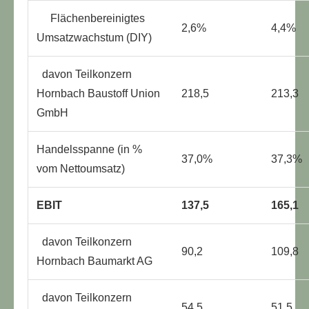
Flächenbereinigtes
2,6%
4,4%
Umsatzwachstum (DIY)
davon Teilkonzern
Hornbach Baustoff Union
218,5
213,3
GmbH
Handelsspanne (in %
37,0%
37,3%
vom Nettoumsatz)
EBIT
137,5
165,1
davon Teilkonzern
90,2
109,8
Hornbach Baumarkt AG
davon Teilkonzern
54,5
51,5