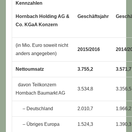
Kennzahlen
Hornbach Holding AG &
Geschäftsjahr
Geschä
Co. KGaA Konzern
(in Mio. Euro soweit nicht
2015/2016
2014/2
anders angegeben)
Nettoumsatz
3.755,2
3.571,7
davon Teilkonzern
3.534,8
3.356,5
Hornbach Baumarkt AG
– Deutschland
2.010,7
1.966,2
– Übriges Europa
1.524,3
1.390,3