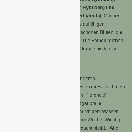
Eliator-Begonien (Begonia-Elatior-Hybriden) und
Knollenbegonien (Begonia × tuberhybrida)
. Gärtner
kultivieren die Pflanzen wegen ihres auffälligen
Blattwerkes, aber auch wegen ihrer schönen Blüten, die
einfach bis dicht gefüllt sein können. Die Farben reichen
von Weiß und Rosa über Gelb und Orange bis hin zu
Tiefrot.
Am Besten im Halbschatten
Dabei stellt die Begonie keine besonderen
Pflegeansprüche. Sie wächst am besten im Halbschatten.
Spezielle Züchtungen wie die Sorten ‚Florencio’,
‚Rosade’ und ‚Chicago’ vertragen sogar pralle
Mittagssonne. Da Begonien sparsam mit dem Wasser
haushalten, reicht zweimal Gießen pro Woche. Wichtig
ist, dass das Substrat immer schön feucht bleibt.
„Alle