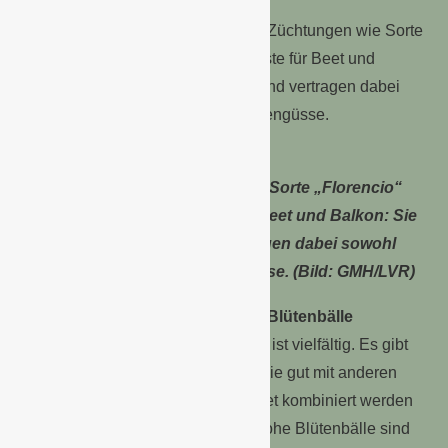
der Begonie haben.
Neue Begonien-Züchtungen wie Sorte „Florencio“
sind dankbare Saisongäste für Beet und Balkon: Sie
blühen bis zum Frost und vertragen dabei sowohl
pralle Sonne als auch Regengüsse. (Bild: GMH/LVR)
Hängende Kaskaden und große Blütenbälle
Das Erscheinungsbild der Begonie ist vielfältig. Es gibt
kleinbleibende, kompakte Sorten, die gut mit anderen
Pflanzen im Balkonkasten oder Beet kombiniert werden
können. Als bis zu 80 Zentimeter hohe Blütenbälle sind