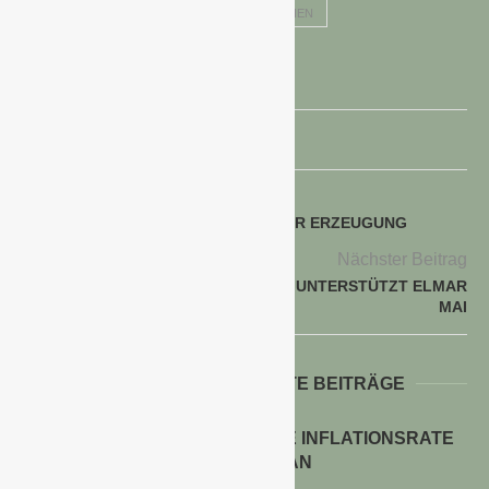
BEET- UND BALKONPFLANZEN
BEGONIEN
MARKUS OVERLÖPER
voriger Beitrag
OBST UND GEMÜSE AUS HEIMISCHER ERZEUGUNG
Nächster Beitrag
GARTENLAND ASCHERSLEBEN UNTERSTÜTZT ELMAR
MAI
WEITERE INTERESSANTE BEITRÄGE
ENERGIEPREISE TREIBEN DIE INFLATIONSRATE
IM JULI 2026 AN