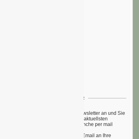
NEWSLETTER
Melden Sie sich zu unserem Newsletter an und Sie
erhalten einmal wöchentlich die aktuellsten
Nachrichten aus der grünen Branche per mail
zugesandt.
Sie erhalten eine Bestätigungs-Email an Ihre