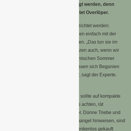
drei Wochen sollte zudem gedüngt werden, denn
Begonien haben Hunger“, berichtet Overlöper.
Aufs Ausputzen kann hingegen verzichtet werden:
Verblühtes überwachsen die Pflanzen einfach mit der
nächsten Lage an Blättern und Blüten. „Das tun sie im
Gegensatz zu anderen Balkonpflanzen auch, wenn wir
einen regnerischen oder sogar stürmischen Sommer
bekommen sollten – denn davon lassen sich Begonien
nicht in ihrem Blühwunder stoppen“, sagt der Experte.
Profi-Tipp zum Begonien-Kauf
Wer Begonien im Handel auswählt, sollte auf kompakte
Pflanzen mit gleichmäßigem Wuchs achten, rät
Begonien-Gärtner Markus Overlöper. Dünne Triebe und
hellgrüne Blätter, die auf Nährstoffmangel hinweisen, sind
hingegen Ausschlusskriterien. Bedenkenlos gekauft