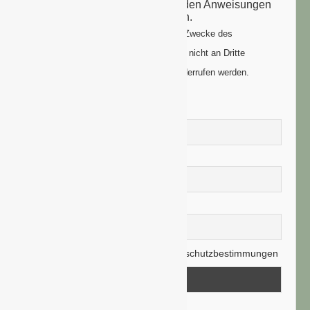
Email-Adresse: bitte folgen Sie den Anweisungen
um Ihre Anmeldung zu vollenden.
Ihre Daten werden ausschließlich zum Zwecke des
Newsletters genutzt. Ihre Daten werden nicht an Dritte
weitergegeben und können jederzeit widerrufen werden.
Vorname
Nachname
E-Mail-Adresse
Hiermit akzeptiere ich die Datenschutzbestimmungen