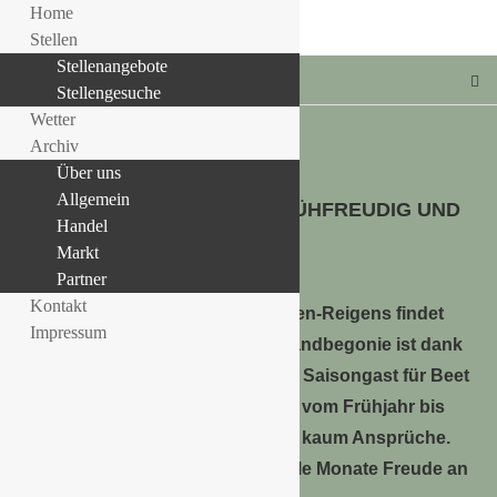
Home
Stellen
Stellenangebote
Stellengesuche
Wetter
Archiv
Über uns
Allgemein
Allgemein
FREILANDBEGONIEN – BLÜHFREUDIG UND
LLE STELLENANGEBOTE!!!
Handel
ROBUST
Markt
29. April 2015
Partner
Kontakt
Ein neuer Star des Sommerblumen-Reigens findet
Impressum
immer mehr Liebhaber: Die Freilandbegonie ist dank
moderner Züchtungen der ideale Saisongast für Beet
und Balkon. Verlässlich blüht sie vom Frühjahr bis
zum ersten Frost und stellt dabei kaum Ansprüche.
Wer sie also jetzt pflanzt, wird viele Monate Freude an