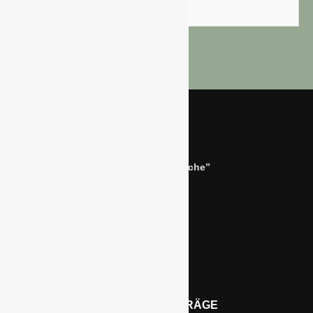
Preisliste
Bernhard Simon –
Dienstleistungen für die “Grüne Branche”
Im Niersgrund 9, 47623 Kevelaer
Tel.: 02832-9787369
Tel.: 0172-5984664
Email: info@gawina.de
AKTUELLE BEITRÄGE