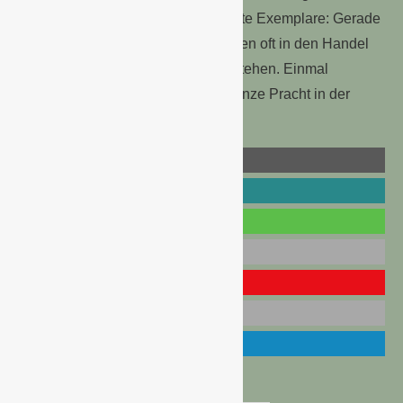
werden können nicht voll entwickelte Exemplare: Gerade
schnellwachsende Varianten müssen oft in den Handel
kommen, bevor sie in voller Blüte stehen. Einmal
eingepflanzt, entwickeln sie ihre ganze Pracht in der
Regel sehr schnell.