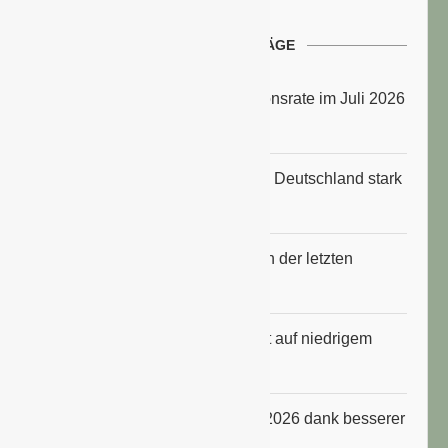
NEUESTE BEITRÄGE
Energiepreise treiben die Inflationsrate im Juli 2026
an
Anbauflächen für Sojabohnen in Deutschland stark
gestiegen
Erfrischungsprodukte boomten in der letzten
Hitzewelle
Konsumklima im Juli 2026 bleibt auf niedrigem
Niveau
ifo Geschäftsklimaindex im Juli 2026 dank besserer
Erwartungen gestiegen