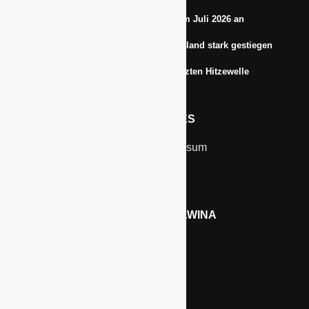
Energiepreise treiben die Inflationsrate im Juli 2026 an
Anbauflächen für Sojabohnen in Deutschland stark gestiegen
Erfrischungsprodukte boomten in der letzten Hitzewelle
RECHTLICHES
Kontakt & Impressum
Datenschutz
WERBEN AUF GAWINA
Preisliste
LINKS