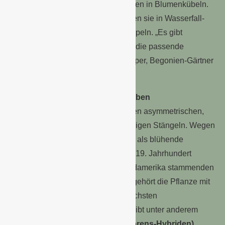
Begonien auch ideale Solitärpflanzen in Blumenkübeln.
Und als hängende Variante wachsen sie in Wasserfall-
oder Girlande-Form aus Blumenampeln. „Es gibt
eigentlich für jede Verwendungsart die passende
Begonie“, schwärmt Markus Overlöper, Begonien-Gärtner
vom Niederrhein.
Artenreiche Gattung in vielen Farben
Zu erkennen ist die Begonie an ihren asymmetrischen,
„schiefen“ Blättern und ihren fleischigen Stängeln. Wegen
ihrer Robustheit ist sie schon lange als blühende
Zimmerpflanzen beliebt: Bereits im 19. Jahrhundert
begannen die ursprünglich aus Südamerika stammenden
Begonien ihren Siegeszug. Dabei gehört die Pflanze mit
etwa 1400 Spezies zu den artenreichsten
Pflanzengattungen überhaupt. Es gibt unter anderem
Eisbegonien (Begonia-Semperflorens-Hybriden),