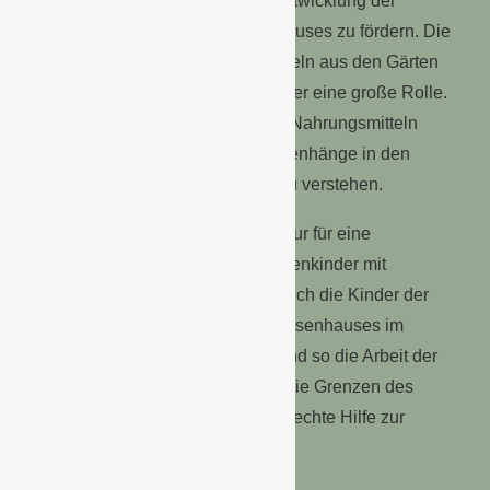
Mai
durch sein Fachwissen, die Entwicklung der
hauseigenen Gärten des Waisenhauses zu fördern. Die
Eigenversorgung mit Nahrungsmitteln aus den Gärten
des Kinderdorfes spielt für die Kinder eine große Rolle.
Sie lernen eigenverantwortlich mit Nahrungsmitteln
umzugehen, ökologische Zusammenhänge in den
Anpflanzungen zu erkennen und zu verstehen.
Die Anlage der Gärten sorgt nicht nur für eine
unabhängige Versorgung der Waisenkinder mit
Nahrungsmitteln, sondern speist auch die Kinder der
Umgebung, die die Schule des Waisenhauses im
Kinderdorf mit besuchen können und so die Arbeit der
Lehrer mit den Kindern auch über die Grenzen des
Kinderdorfes hinaus wirken lässt – echte Hilfe zur
Selbsthilfe!