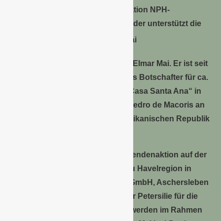
Gemeinsam mit der Hilfsorganisation NPH-
Deutschland / Hilfe für Waisenkinder
unterstützt die
Gartenland GmbH die Arbeit von Elmar Mai. Er ist seit
einigen Jahren in Deutschland als Botschafter für ca.
230 Kinder des Waisenhauses „Casa Santa Ana“ in
der Nähe der kleinen Stadt San Pedro de Macoris an
der karibischen Küste der Dominikanischen Republik
tätig.
Als wohlwollenden Aufruf zur Spendenaktion auf der
diesjährigen Bundesgartenschau Havelregion in
Rathenow stiftet die Gartenland GmbH, Aschersleben
11.100 Samentütchen mit leckerer Petersilie für die
eigene Küche. Die Saatguttüten werden im Rahmen