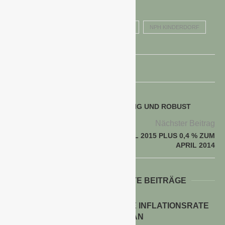
BUGA 2015 HAVELREGION
ELMAR MAI
NPH KINDERDORF
voriger Beitrag
FREILANDBEGONIEN – BLÜHFREUDIG UND ROBUST
Nächster Beitrag
VERBRAUCHERPREISE IM APRIL 2015 PLUS 0,4 % ZUM
APRIL 2014
WEITERE INTERESSANTE BEITRÄGE
ENERGIEPREISE TREIBEN DIE INFLATIONSRATE
IM JULI 2026 AN