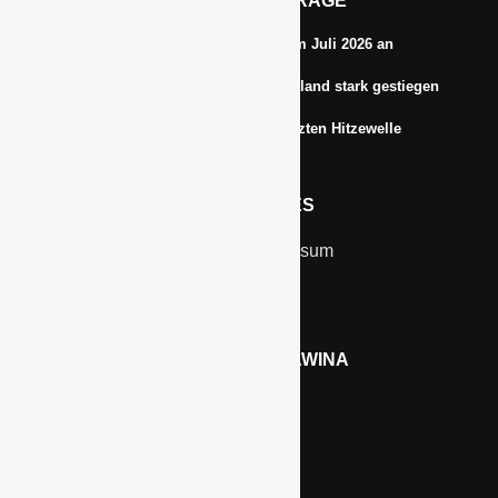
AKTUELLE BEITRÄGE
Energiepreise treiben die Inflationsrate im Juli 2026 an
Anbauflächen für Sojabohnen in Deutschland stark gestiegen
Erfrischungsprodukte boomten in der letzten Hitzewelle
RECHTLICHES
Kontakt & Impressum
Datenschutz
WERBEN AUF GAWINA
Preisliste
LINKS