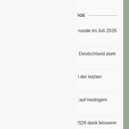
NEUESTE BEITRÄGE
Energiepreise treiben die Inflationsrate im Juli 2026
an
Anbauflächen für Sojabohnen in Deutschland stark
gestiegen
Erfrischungsprodukte boomten in der letzten
Hitzewelle
Konsumklima im Juli 2026 bleibt auf niedrigem
Niveau
ifo Geschäftsklimaindex im Juli 2026 dank besserer