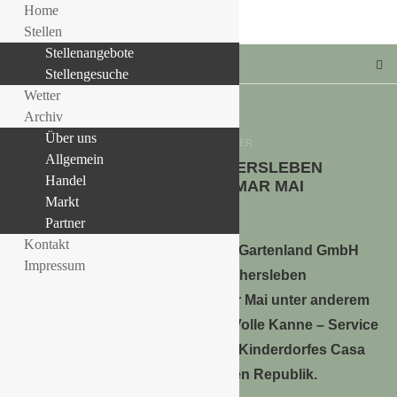
Home
Stellen
Stellenangebote
Stellengesuche
Wetter
Archiv
Über uns
Allgemein
PARTNER
Allgemein
GARTENLAND ASCHERSLEBEN
LLE STELLENANGEBOTE!!!
Handel
UNTERSTÜTZT ELMAR MAI
Markt
29. April 2015
Partner
Kontakt
Die Gartenland GmbH
Impressum
Aschersleben
unterstützt Fernsehgärtner Elmar Mai unter anderem
bekannt aus der Sendung ZDF- Volle Kanne – Service
täglich, als Botschafter des NPH Kinderdorfes Casa
Santa Ana in der Dominikanischen Republik.