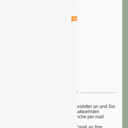
AKTUELLE STELLENANGEBOTE!!!
NEWSLETTER
Melden Sie sich zu unserem Newsletter an und Sie
erhalten einmal wöchentlich die aktuellsten
Nachrichten aus der grünen Branche per mail
zugesandt.
Sie erhalten eine Bestätigungs-Email an Ihre