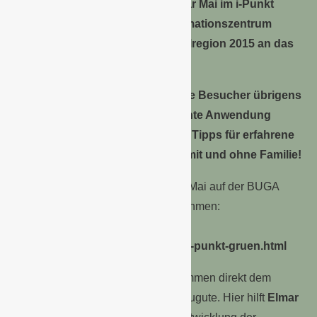
der Infoveranstaltungen mit Elmar Mai im i-Punkt
Grün, dem Beratungs- und Informationszentrum
„Gartenbau“ auf der BUGA Havelregion 2015 an das
Publikum ausgegeben.
Auf diesen Vorträgen erfahren die Besucher übrigens
auch einiges über die fachgerechte Anwendung
unseres Saatgutes mit wichtigen Tipps für erfahrene
Hobbygärtner und für Anfänger mit und ohne Familie!
Termine für die Aktionen mit Elmar Mai auf der BUGA
Havelregion können Sie hier entnehmen:
http://www.buga-2015-
havelregion.de/veranstaltungen/i-punkt-gruen.html
Die Spenden aus dieser Aktion kommen direkt dem
Waisenhaus im
NPH-Kinderdorf
zugute. Hier hilft
Elmar