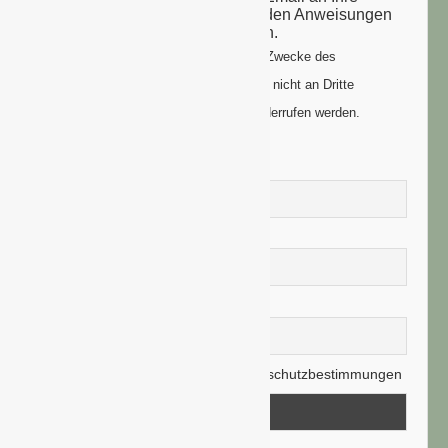
Email-Adresse: bitte folgen Sie den Anweisungen
um Ihre Anmeldung zu vollenden.
Ihre Daten werden ausschließlich zum Zwecke des
Newsletters genutzt. Ihre Daten werden nicht an Dritte
weitergegeben und können jederzeit widerrufen werden.
Vorname
Nachname
E-Mail-Adresse
Hiermit akzeptiere ich die Datenschutzbestimmungen