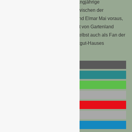
Diesem Spendenaufruf geht eine langjährige
vertrauensvolle Zusammenarbeit zwischen der
Gartenland GmbH, Aschersleben und Elmar Mai voraus,
der sich immer wieder für die Arbeit von Gartenland
Aschersleben begeistert und sich selbst auch als Fan der
vielfältigen Produktpalette des Saatgut-Hauses
bezeichnet.