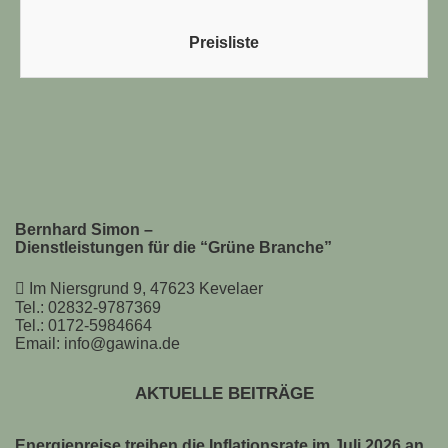
Preisliste
Bernhard Simon –
Dienstleistungen für die “Grüne Branche”
Im Niersgrund 9, 47623 Kevelaer
Tel.: 02832-9787369
Tel.: 0172-5984664
Email: info@gawina.de
AKTUELLE BEITRÄGE
Energiepreise treiben die Inflationsrate im Juli 2026 an