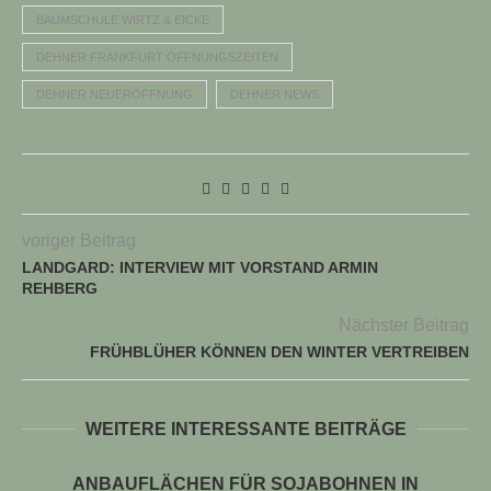
BAUMSCHULE WIRTZ & EICKE
DEHNER FRANKFURT ÖFFNUNGSZEITEN
DEHNER NEUERÖFFNUNG
DEHNER NEWS
voriger Beitrag
LANDGARD: INTERVIEW MIT VORSTAND ARMIN
REHBERG
Nächster Beitrag
FRÜHBLÜHER KÖNNEN DEN WINTER VERTREIBEN
TUELLE STELLENANGEBOTE!!!
WEITERE INTERESSANTE BEITRÄGE
ANBAUFLÄCHEN FÜR SOJABOHNEN IN