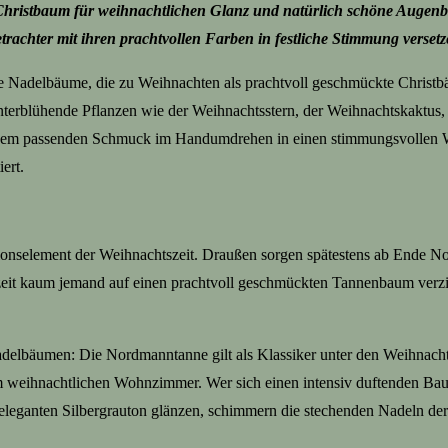
r Christbaum für weihnachtlichen Glanz und natürlich schöne Augenb
trachter mit ihren prachtvollen Farben in festliche Stimmung verse
e Nadelbäume, die zu Weihnachten als prachtvoll geschmückte Christ
erblühende Pflanzen wie der Weihnachtsstern, der Weihnachtskaktus, di
t dem passenden Schmuck im Handumdrehen in einen stimmungsvollen W
ert.
onselement der Weihnachtszeit. Draußen sorgen spätestens ab Ende No
zeit kaum jemand auf einen prachtvoll geschmückten Tannenbaum verz
lbäumen: Die Nordmanntanne gilt als Klassiker unter den Weihnachtsb
m weihnachtlichen Wohnzimmer. Wer sich einen intensiv duftenden Baum
leganten Silbergrauton glänzen, schimmern die stechenden Nadeln der 