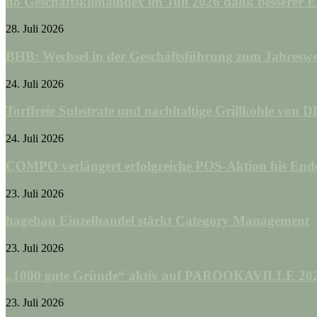
ifo Geschäftsklimaindex im Juli 2026 dank besserer 
28. Juli 2026
BHB: Wechsel in der Geschäftsführung zum Jahreswe
24. Juli 2026
Torffreie Substrate und nachhaltige Grillkohle von D
24. Juli 2026
COMPO verlängert erfolgreiche POS-Aktion bis End
23. Juli 2026
hagebau Einzelhandel stärkt Category Management
23. Juli 2026
„1000 gute Gründe“ aktiv auf PAROOKAVILLE 2026
23. Juli 2026