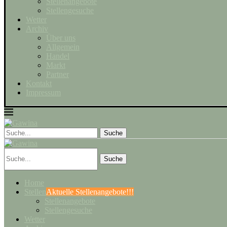
Stellenangebote
Stellengesuche
Wetter
Archiv
Über uns
Allgemein
Handel
Markt
Partner
Kontakt
Impressum
Suche
Home
Stellen
Aktuelle Stellenangebote!!!
Stellenangebote
Stellengesuche
Wetter