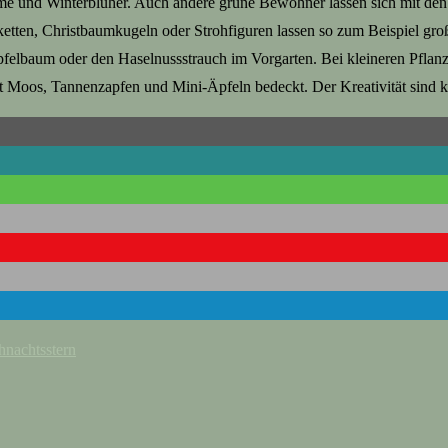
me und Winterblüher. Auch andere grüne Bewohner lassen sich mit den
rketten, Christbaumkugeln oder Strohfiguren lassen so zum Beispiel 
elbaum oder den Haselnussstrauch im Vorgarten. Bei kleineren Pflanze
t Moos, Tannenzapfen und Mini-Äpfeln bedeckt. Der Kreativität sind k
hnachtsstern