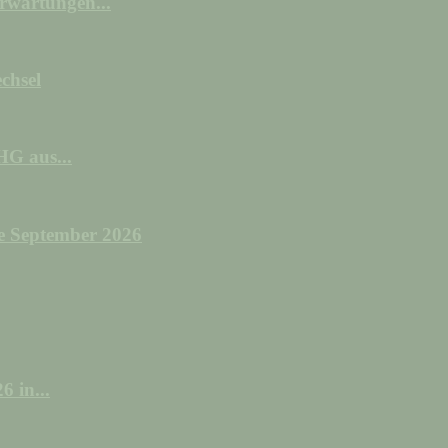
Erwartungen...
chsel
HG aus...
e September 2026
 in...