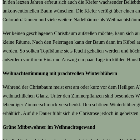
In den letzten Jahren erfreut sich auch die Kiefer wachsender Beliebt
unkonventionellen Baum wünschen. Die Kiefer verfügt über einen an
Colorado-Tannen und viele weitere Nadelbäume als Weihnachtsbäum
Wer keinen geschlagenen Christbaum aufstellen möchte, kann sich auc
kleine Räume. Nach den Feiertagen kann der Baum dann im Kübel auf 
werden. So sollten Topfbäume stets feucht gehalten werden und höc
außerdem vor ihrem Ein- und Auszug ein paar Tage im kühlen Hausflu
Weihnachtsstimmung mit prachtvollen Winterblühern
Während der Christbaum meist erst am oder kurz vor dem Heiligen Ab
weihnachtlichen Glanz. Unter den Zimmerpflanzen sind besonders Weih
lebendiger Zimmerschmuck verschenkt. Den schönen Winterblüher gibt
erhältlich. Auf die Dauer fühlt sich die Christrose jedoch in geheizte
Grüne Mitbewohner im Weihnachtsgewand