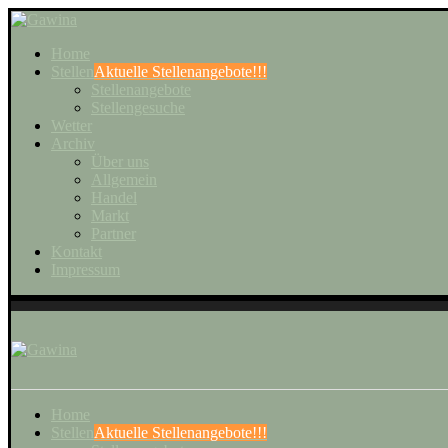
Home
Stellen
Aktuelle Stellenangebote!!!
Stellenangebote
Stellengesuche
Wetter
Archiv
Über uns
Allgemein
Handel
Markt
Partner
Kontakt
Impressum
Home
Stellen
Aktuelle Stellenangebote!!!