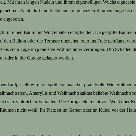
heit. Mit ihren langen Nadeln und ihrem eigenwilligen Wuchs eignet sie
genehmen Nadelduft und bleibt auch in geheizten Räumen lange frisc
e angeboten.
h für einen Baum mit Wurzelballen entscheiden. Da getopfte Bäume nat
den Balkon oder die Terrasse umziehen oder ins Freie gepflanzt werden
hstens zehn Tage im geheizten Wohnzimmer verbringen. Um Schäden dur
r oder in der Garage gelagert werden.
end aufgestellt wird, versprüht so mancher prachtvolle Winterblüher
nachtsstern, Amaryllis und Weihnachtskaktus beliebte Weihnachtsbotsc
 es in zahlreichen Varianten. Die Farbpalette reicht von Weiß über 
n Räumen nicht wohl. Ihr Platz ist im Garten oder im Kübel vor der Haus