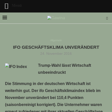
Menü
Allgemein
IFO GESCHÄFTSKLIMA UNVERÄNDERT
LLE STELLENANGEBOTE!!!
24. November 2016
Trump-Wahl lässt Wirtschaft
unbeeindruckt
Die Stimmung in der deutschen Wirtschaft ist
weiterhin gut. Der ifo Geschäftsklimaindex blieb im
November unverändert bei 110,4 Punkten
(saisonbereinigt korrigiert). Die Unternehmer waren
erneut zufriedener mit ihrer aktuellen Geschäftslage.