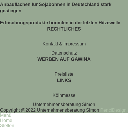
Anbauflächen für Sojabohnen in Deutschland stark
gestiegen
Erfrischungsprodukte boomten in der letzten Hitzewelle
RECHTLICHES
Kontakt & Impressum
Datenschutz
WERBEN AUF GAWINA
Preisliste
LINKS
Kölnmesse
Unternehmensberatung Simon
Copyright @2022 Unternehmensberatung Simon
PenciDesign
Menü
Home
Stellen