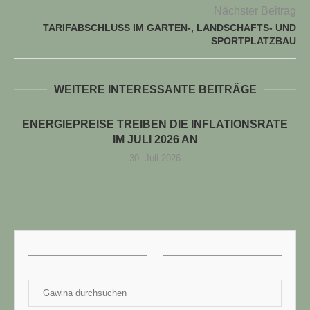
Nächster Beitrag
TARIFABSCHLUSS IM GARTEN-, LANDSCHAFTS- UND
SPORTPLATZBAU
WEITERE INTERESSANTE BEITRÄGE
ENERGIEPREISE TREIBEN DIE INFLATIONSRATE
IM JULI 2026 AN
30. Juli 2026