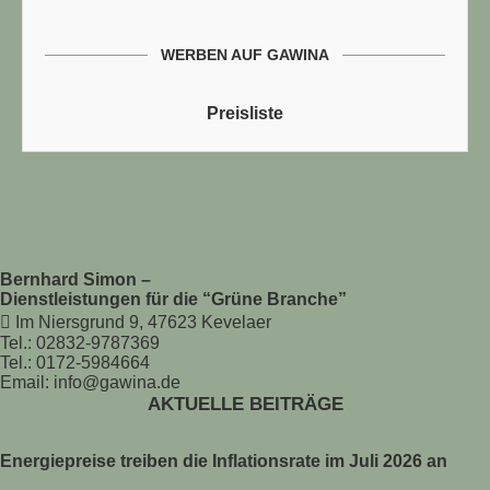
WERBEN AUF GAWINA
Preisliste
Bernhard Simon –
Dienstleistungen für die “Grüne Branche”
Im Niersgrund 9, 47623 Kevelaer
Tel.: 02832-9787369
Tel.: 0172-5984664
Email: info@gawina.de
AKTUELLE BEITRÄGE
Energiepreise treiben die Inflationsrate im Juli 2026 an