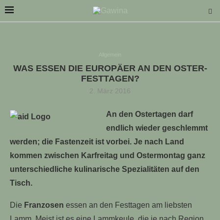
Allgemein
WAS ESSEN DIE EUROPÄER AN DEN OSTER-
FESTTAGEN?
2. März 2016
LLE STELLENANGEBOTE!!!
An den Ostertagen darf
endlich wieder geschlemmt
werden; die Fastenzeit ist vorbei. Je nach Land
kommen zwischen Karfreitag und Ostermontag ganz
unterschiedliche kulinarische Spezialitäten auf den
Tisch.
Die
Franzosen
essen an den Festtagen am liebsten
Lamm. Meist ist es eine Lammkeule, die je nach Region