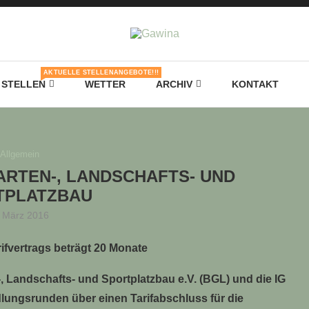
AKTUELLE STELLENANGEBOTE!!!
STELLEN
WETTER
ARCHIV
KONTAKT
Allgemein
ARTEN-, LANDSCHAFTS- UND
TPLATZBAU
. März 2016
ifvertrags beträgt 20 Monate
 Landschafts- und Sportplatzbau e.V. (BGL) und die IG
lungsrunden über einen Tarifabschluss für die