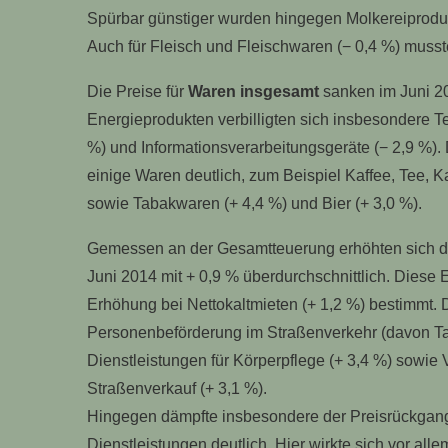
Spürbar günstiger wurden hingegen Molkereiprodukt
Auch für Fleisch und Fleischwaren (− 0,4 %) muss
Die Preise für
Waren insgesamt
sanken im Juni 2
Energieprodukten verbilligten sich insbesondere Te
%) und Informationsverarbeitungsgeräte (− 2,9 %)
einige Waren deutlich, zum Beispiel Kaffee, Tee, K
sowie Tabakwaren (+ 4,4 %) und Bier (+ 3,0 %).
Gemessen an der Gesamtteuerung erhöhten sich die
Juni 2014 mit + 0,9 % überdurchschnittlich. Diese
Erhöhung bei Nettokaltmieten (+ 1,2 %) bestimmt. 
Personenbeförderung im Straßenverkehr (davon Taxi
Dienstleistungen für Körperpflege (+ 3,4 %) sowie
Straßenverkauf (+ 3,1 %).
Hingegen dämpfte insbesondere der Preisrückgang 
Dienstleistungen deutlich. Hier wirkte sich vor all