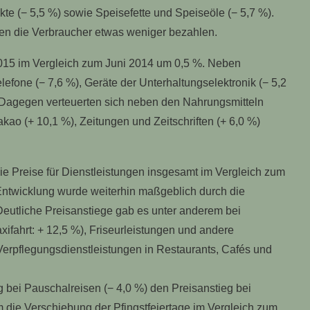
e (− 5,5 %) sowie Speisefette und Speiseöle (− 5,7 %).
ten die Verbraucher etwas weniger bezahlen.
015 im Vergleich zum Juni 2014 um 0,5 %. Neben
lefone (− 7,6 %), Geräte der Unterhaltungselektronik (− 5,2
. Dagegen verteuerten sich neben den Nahrungsmitteln
akao (+ 10,1 %), Zeitungen und Zeitschriften (+ 6,0 %)
 Preise für Dienstleistungen insgesamt im Vergleich zum
 Entwicklung wurde weiterhin maßgeblich durch die
Deutliche Preisanstiege gab es unter anderem bei
fahrt: + 12,5 %), Friseurleistungen und andere
 Verpflegungsdienstleistungen in Restaurants, Cafés und
bei Pauschalreisen (− 4,0 %) den Preisanstieg bei
em die Verschiebung der Pfingstfeiertage im Vergleich zum