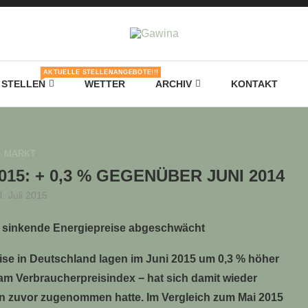
AKTUELLE STELLENANGEBOTE!!!
STELLEN
WETTER
ARCHIV
KONTAKT
MARKT
15: + 0,3 % GEGENÜBER JUNI 2014
4. Juli 2015
ch sinkende Energiepreise abgeschwächt
ise in Deutschland lagen im Juni 2015 um 0,3 % höher
 am Verbraucherpreisindex − hat sich damit wieder
n zuvor zugenommen hatte. Im Vergleich zum Mai 2015