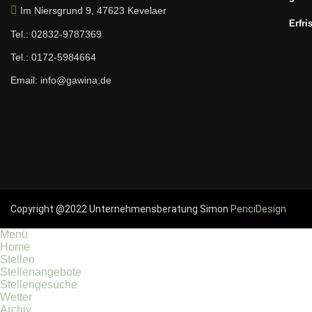
Im Niersgrund 9, 47623 Kevelaer
Erfri
Tel.: 02832-9787369
Tel.: 0172-5984664
Email: info@gawina.de
Copyright @2022 Unternehmensberatung Simon
PenciDesign
Menü
Home
Stellen
Stellenangebote
Stellengesuche
Wetter
Archiv