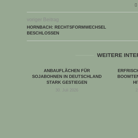
voriger Beitrag
HORNBACH: RECHTSFORMWECHSEL
BESCHLOSSEN
WEITERE INT
ANBAUFLÄCHEN FÜR
ERFRIS
SOJABOHNEN IN DEUTSCHLAND
BOOMTEN
STARK GESTIEGEN
H
30. Juli 2026
2