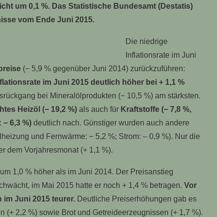
icht um 0,1 %. Das Statistische Bundesamt (Destatis)
nisse vom Ende Juni 2015.
Die niedrige
Inflationsrate im Juni
preise
(− 5,9 % gegenüber Juni 2014) zurückzuführen:
lationsrate im Juni 2015 deutlich höher bei + 1,1 %
rückgang bei Mineralölprodukten (− 10,5 %) am stärksten.
chtes Heizöl (− 19,2 %)
als auch für
Kraftstoffe (− 7,8 %,
 − 6,3 %)
deutlich nach. Günstiger wurden auch andere
lheizung und Fernwärme: − 5,2 %; Strom: – 0,9 %). Nur die
ber dem Vorjahresmonat (+ 1,1 %).
um 1,0 % höher als im Juni 2014. Der Preisanstieg
chwächt, im Mai 2015 hatte er noch + 1,4 % betragen.
Vor
 im Juni 2015 teurer.
Deutliche Preiserhöhungen gab es
 (+ 2,2 %) sowie Brot und Getreideerzeugnissen (+ 1,7 %).