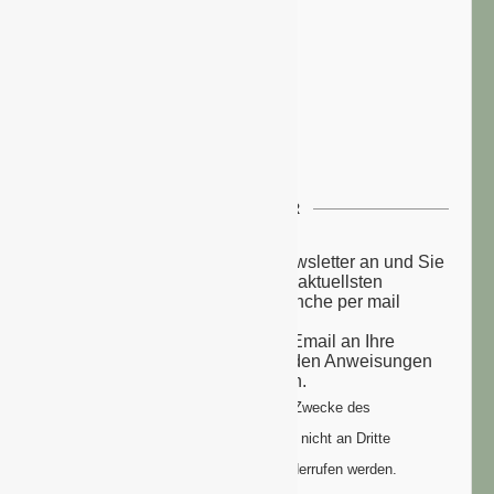
NEWSLETTER
Melden Sie sich zu unserem Newsletter an und Sie
erhalten einmal wöchentlich die aktuellsten
Nachrichten aus der grünen Branche per mail
zugesandt.
Sie erhalten eine Bestätigungs-Email an Ihre
Email-Adresse: bitte folgen Sie den Anweisungen
um Ihre Anmeldung zu vollenden.
Ihre Daten werden ausschließlich zum Zwecke des
Newsletters genutzt. Ihre Daten werden nicht an Dritte
weitergegeben und können jederzeit widerrufen werden.