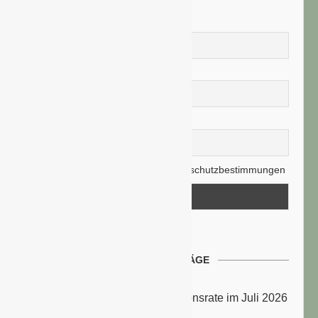
Vorname
Nachname
E-Mail-Adresse
Hiermit akzeptiere ich die Datenschutzbestimmungen
NEUESTE BEITRÄGE
Energiepreise treiben die Inflationsrate im Juli 2026
an