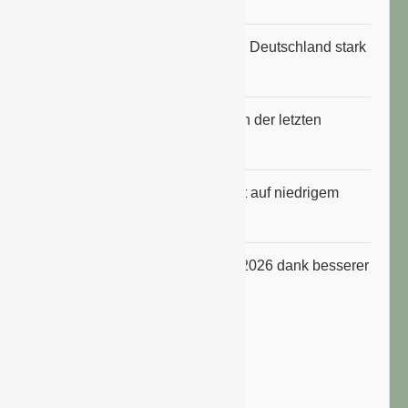
Anbauflächen für Sojabohnen in Deutschland stark
gestiegen
Erfrischungsprodukte boomten in der letzten
Hitzewelle
Konsumklima im Juli 2026 bleibt auf niedrigem
Niveau
ifo Geschäftsklimaindex im Juli 2026 dank besserer
Erwartungen gestiegen