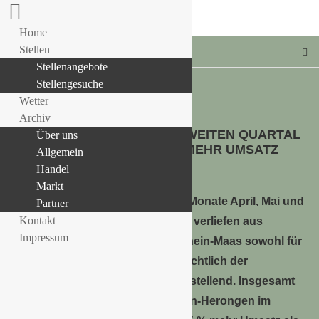
Home
Stellen
Stellenangebote
Stellengesuche
Wetter
HANDEL
Archiv
VEILING RHEIN-MAAS IM ZWEITEN QUARTAL
Über uns
LLE STELLENANGEBOTE!!!
2016 MIT 2,5 PROZENT MEHR UMSATZ
Allgemein
15. Juli 2016
Handel
Markt
Die Monate April, Mai und
Partner
Kontakt
Juni verliefen aus
Impressum
Vermarktungssicht bei Veiling Rhein-Maas sowohl für
Anlieferer als auch Kunden hinsichtlich der
Marktentwicklung sehr zufriedenstellend. Insgesamt
konnten am Marktplatz in Straelen-Herongen im