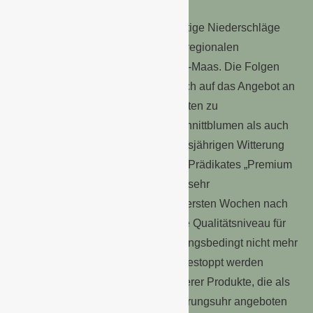
Ende Juni verursachten unwetterartige Niederschläge
und Gewitter enorme Schäden bei regionalen
Anlieferbetrieben der Veiling Rhein-Maas. Die Folgen
dieser Unwetterschäden wirkten sich auf das Angebot an
der Versteigerungsuhr aus und führten zu
Mengenrückgängen bei sowohl Schnittblumen als auch
Topfpflanzen. Ebenfalls von der diesjährigen Witterung
beeinflusst war die Einführung des Prädikates „Premium
Quality“ bei Lavendel. Nach einem sehr
zufriedenstellenden Verlauf in den ersten Wochen nach
der Einführung war das notwendige Qualitätsniveau für
„Premium Quality“ Lavendel witterungsbedingt nicht mehr
zu halten, sodass die Anlieferung gestoppt werden
musste. Die Vermarktung aller anderer Produkte, die als
„Premium Quality“ an der Versteigerungsuhr angeboten