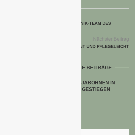
voriger Beitrag
IVG: GEORGE BROWN NEU IM TECHNIK-TEAM DES
VERBANDES
Nächster Beitrag
GROSSSTAUDEN: IMPOSANT UND PFLEGELEICHT
WEITERE INTERESSANTE BEITRÄGE
ANBAUFLÄCHEN FÜR SOJABOHNEN IN
DEUTSCHLAND STARK GESTIEGEN
30. Juli 2026