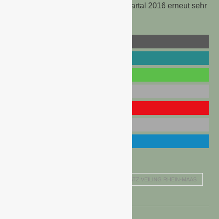
wurden, verlief auch im zweiten Quartal 2016 erneut sehr
zufriedenstellend.
BLUMEN- UND PFLANZENMARKT
UMSATZ VEILING RHEIN-MAAS