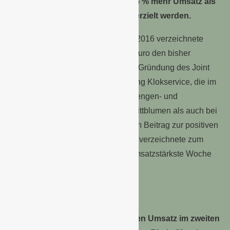
zweiten Quartal dieses Jahres 2,5 % mehr Umsatz als
im gleichen Zeitraum im Vorjahr erzielt werden.
In der Woche vor Muttertag im Mai 2016 verzeichnete
Veiling Rhein-Maas mit 15,4 Mio. Euro den bisher
zweithöchsten Wochenumsatz seit Gründung des Joint
Ventures im Jahr 2010. Die Abteilung Klokservice, die im
zweiten Quartal durch konstante Mengen- und
Umsatzzuwächse sowohl bei Schnittblumen als auch bei
Topfpflanzen erneut einen wichtigen Beitrag zur positiven
Gesamtentwicklung leisten konnte, verzeichnete zum
diesjährigen Muttertag sogar die umsatzstärkste Woche
seit Bestehen des Marktplatzes.
Die Veiling Rhein-Maas konnte den Umsatz im zweiten