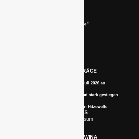
Bernhard Simon –
Dienstleistungen für die “Grüne Branche”
Im Niersgrund 9, 47623 Kevelaer
Tel.: 02832-9787369
Tel.: 0172-5984664
Email: info@gawina.de
AKTUELLE BEITRÄGE
Energiepreise treiben die Inflationsrate im Juli 2026 an
Anbauflächen für Sojabohnen in Deutschland stark gestiegen
Erfrischungsprodukte boomten in der letzten Hitzewelle
RECHTLICHES
Kontakt & Impressum
Datenschutz
WERBEN AUF GAWINA