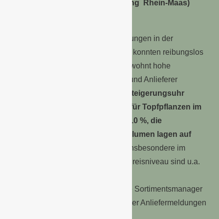
Quartal 2016 steigern (Foto: Veiling Rhein-Maas)
Die erhöhten logistischen Anforderungen in der
mengenmäßig starken Hochsaison konnten reibungslos
bewältigt werden und somit das gewohnt hohe
Dienstleistungsniveau für Kunden und Anlieferer
gewährleistet werden.
An der Versteigerungsuhr
stiegen die Durchschnittspreise für Topfpflanzen im
Vorjahresvergleich um mehr als 10 %, die
Durchschnittspreise bei Schnittblumen lagen auf
Vorjahresniveau.
Gründe für das insbesondere im
Bereich Beetpflanzen gestiegene Preisniveau sind u.a.
die Maßnahmen zur Steuerung des
Topfpflanzenangebotes, welche die Sortimentsmanager
der Veiling Rhein-Maas auf Basis der Anliefermeldungen
der Anlieferer durchgeführt haben.