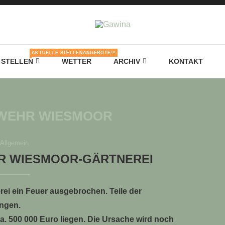
AKTUELLE STELLENANGEBOTE!!!
STELLEN
WETTER
ARCHIV
KONTAKT
WEHR WIESMOOR
Allgemein
R WIESMOOR-GÄRTNEREI
erei ein Feuer ausgebrochen. Teile der
ngen.
ca. 500 000 Euro liegen. Die Ursache wird noch