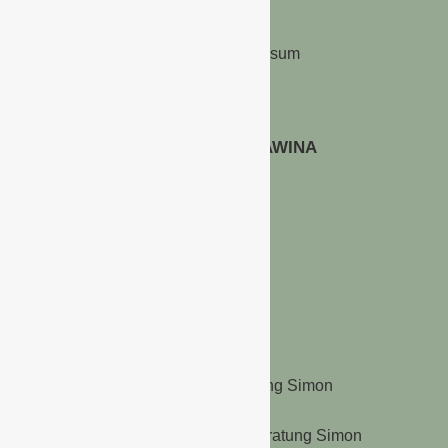
Kontakt & Impressum
Datenschutz
WERBEN AUF GAWINA
Preisliste
LINKS
Kölnmesse
Unternehmensberatung Simon
Copyright @2022 Unternehmensberatung Simon