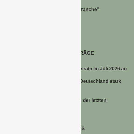
Bernhard Simon –
Dienstleistungen für die “Grüne Branche”
Im Niersgrund 9, 47623 Kevelaer
Tel.: 02832-9787369
Tel.: 0172-5984664
Email: info@gawina.de
AKTUELLE BEITRÄGE
Energiepreise treiben die Inflationsrate im Juli 2026 an
Anbauflächen für Sojabohnen in Deutschland stark
gestiegen
Erfrischungsprodukte boomten in der letzten
Hitzewelle
RECHTLICHES