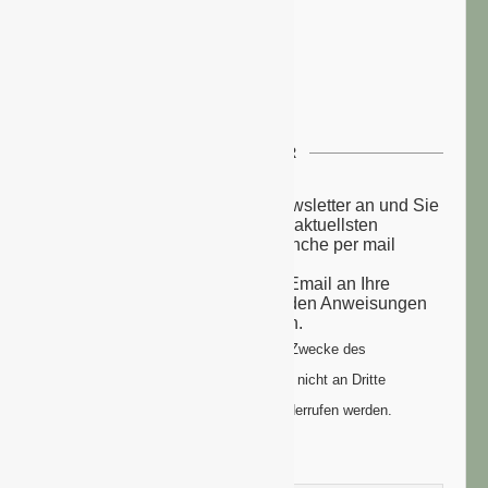
NEWSLETTER
Melden Sie sich zu unserem Newsletter an und Sie
erhalten einmal wöchentlich die aktuellsten
Nachrichten aus der grünen Branche per mail
zugesandt.
Sie erhalten eine Bestätigungs-Email an Ihre
Email-Adresse: bitte folgen Sie den Anweisungen
um Ihre Anmeldung zu vollenden.
Ihre Daten werden ausschließlich zum Zwecke des
Newsletters genutzt. Ihre Daten werden nicht an Dritte
weitergegeben und können jederzeit widerrufen werden.
Vorname