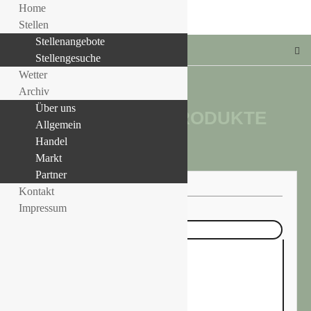
Home
Stellen
Stellenangebote
Stellengesuche
Wetter
Archiv
Über uns
TAG:
COMPO PRODUKTE
Allgemein
LLE STELLENANGEBOTE!!!
Handel
Markt
Partner
Kontakt
Impressum
Exact matches only
Search in title
Search in content