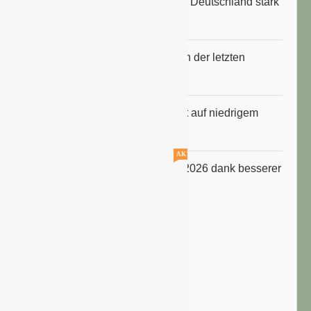
Anbauflächen für Sojabohnen in Deutschland stark
gestiegen
Erfrischungsprodukte boomten in der letzten
Hitzewelle
Konsumklima im Juli 2026 bleibt auf niedrigem
Niveau
AKTUELLE STELLENANGEBOTE!!!
ifo Geschäftsklimaindex im Juli 2026 dank besserer
Erwartungen gestiegen