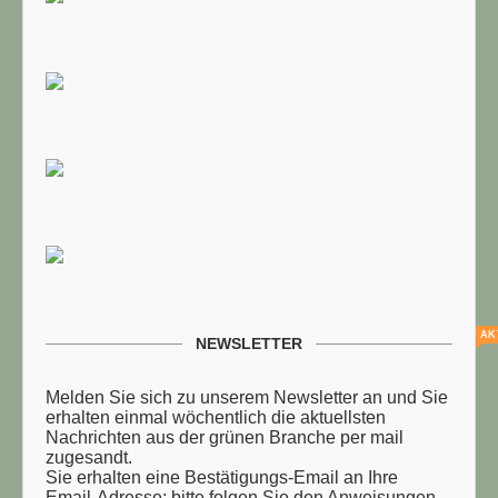
AK
NEWSLETTER
Melden Sie sich zu unserem Newsletter an und Sie
erhalten einmal wöchentlich die aktuellsten
Nachrichten aus der grünen Branche per mail
zugesandt.
Sie erhalten eine Bestätigungs-Email an Ihre
Email-Adresse: bitte folgen Sie den Anweisungen