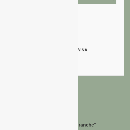
WERBEN AUF GAWINA
Preisliste
Bernhard Simon –
Dienstleistungen für die “Grüne Branche”