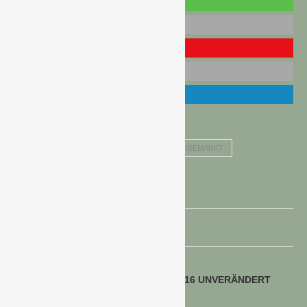
GEMÜSEANBAU 2015
OBST- UND GEMÜSEMARKT
SPARGELANBAU 2015
voriger Beitrag
VERBRAUCHERPREISE FEBRUAR 2016 UNVERÄNDERT
ZUM FEBRUAR 2015