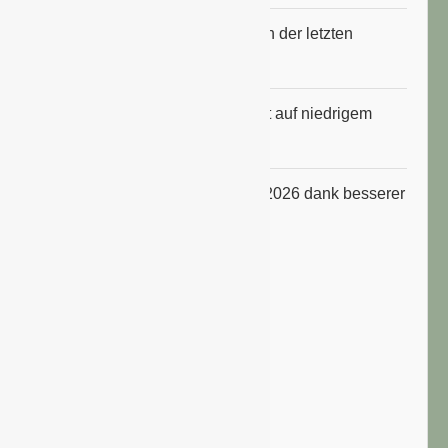
Erfrischungsprodukte boomten in der letzten
Hitzewelle
Konsumklima im Juli 2026 bleibt auf niedrigem
Niveau
ifo Geschäftsklimaindex im Juli 2026 dank besserer
Erwartungen gestiegen