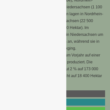
500 Betriebe), Bayern (1 300 Betriebe), Nordrhein-
Westfalen (1 200 Betriebe) sowie Niedersachsen (1 100
Betriebe). Die größten Anbauflächen lagen in Nordrhein-
Westfalen (25 100 Hektar), Niedersachsen (22 500
Hektar) und Rheinland-Pfalz (20 200 Hektar). Im
Vergleich zu 2014 stieg die Fläche in Niedersachsen um
4 % und in Rheinland-Pfalz um 2 % an, während sie in
Nordrhein-Westfalen um 3 % zurückging.
Bundesweit wurden im Vergleich zum Vorjahr auf einer
geringeren Fläche mehr Erdbeeren produziert. Die
Erntemenge im Freiland stieg um gut 2 % auf 173 000
Tonnen, wobei die Anbaufläche leicht auf 18 400 Hektar
zurückging (– 4 %).