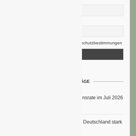
Nachname
E-Mail-Adresse
Hiermit akzeptiere ich die Datenschutzbestimmungen
NEUESTE BEITRÄGE
Energiepreise treiben die Inflationsrate im Juli 2026
an
Anbauflächen für Sojabohnen in Deutschland stark
gestiegen