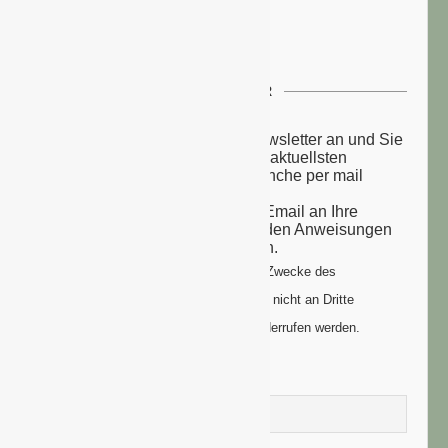
NEWSLETTER
Melden Sie sich zu unserem Newsletter an und Sie
erhalten einmal wöchentlich die aktuellsten
Nachrichten aus der grünen Branche per mail
zugesandt.
Sie erhalten eine Bestätigungs-Email an Ihre
Email-Adresse: bitte folgen Sie den Anweisungen
um Ihre Anmeldung zu vollenden.
Ihre Daten werden ausschließlich zum Zwecke des
Newsletters genutzt. Ihre Daten werden nicht an Dritte
weitergegeben und können jederzeit widerrufen werden.
Vorname