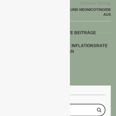
Nächster Beitrag
HORNBACH LISTET GLYPHOSAT UND NEONICOTINOIDE
AUS
WEITERE INTERESSANTE BEITRÄGE
ENERGIEPREISE TREIBEN DIE INFLATIONSRATE
IM JULI 2026 AN
30. Juli 2026