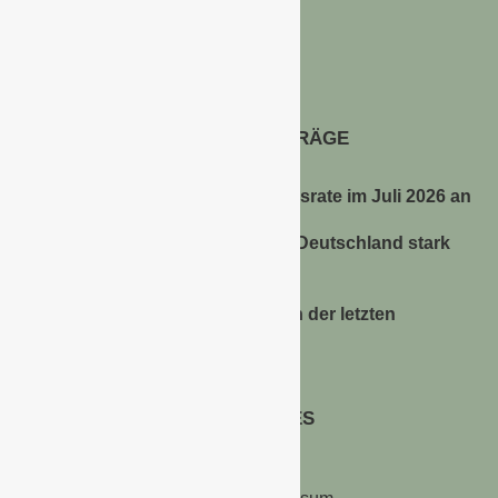
Im Niersgrund 9, 47623 Kevelaer
Tel.: 02832-9787369
Tel.: 0172-5984664
Email: info@gawina.de
AKTUELLE BEITRÄGE
Energiepreise treiben die Inflationsrate im Juli 2026 an
Anbauflächen für Sojabohnen in Deutschland stark
gestiegen
Erfrischungsprodukte boomten in der letzten
Hitzewelle
RECHTLICHES