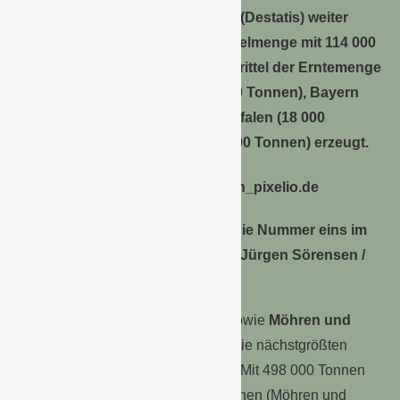
Wie das Statistische Bundesamt (Destatis) weiter
mitteilt, blieb die geerntete Spargelmenge mit 114 000
Tonnen nahezu konstant. Zwei Drittel der Erntemenge
wurden in Niedersachsen (25 200 Tonnen), Bayern
(18 400 Tonnen), Nordrhein-Westfalen (18 000
Tonnen) und Brandenburg (15 300 Tonnen) erzeugt.
Spargelernte: 2015 war Spargel die Nummer eins im
deutschen Gemüseanbau (Foto: Jürgen Sörensen /
pixelio.de)
Speisezwiebeln
(11 100 Hektar) sowie
Möhren und
Karotten
(9 600 Hektar) belegten die nächstgrößten
Gemüseanbauflächen im Freiland. Mit 498 000 Tonnen
(Speisezwiebeln) und 527 000 Tonnen (Möhren und