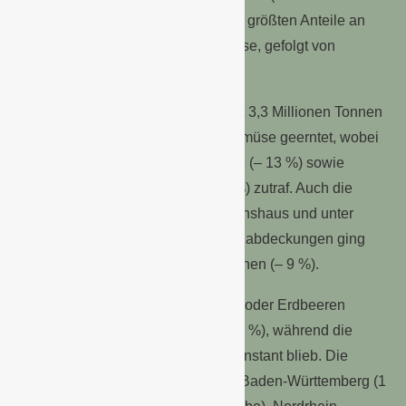
Karotten) hatten sie gleichzeitig die größten Anteile an
der Erntemenge von Freilandgemüse, gefolgt von
Weißkohl mit 404 000 Tonnen.
Im Vergleich zum Vorjahr wurde mit 3,3 Millionen Tonnen
insgesamt 7 % weniger Freilandgemüse geerntet, wobei
dies insbesondere auf Kohlgemüse (– 13 %) sowie
Wurzel- und Knollengemüse (– 6 %) zutraf. Auch die
Erzeugung von Gemüse im Gewächshaus und unter
anderen hohen begehbaren Schutzabdeckungen ging
2015 zurück, auf etwa 146 000 Tonnen (– 9 %).
Die Zahl der Betriebe, die Gemüse oder Erdbeeren
anbauten, sank 2015 auf 7 200 (– 5 %), während die
Anbaufläche mit 135 000 Hektar konstant blieb. Die
meisten Betriebe befanden sich in Baden-Württemberg (1