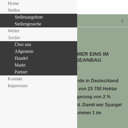
Home
Stellen
Stellenangebote
Stellengesuche
Wetter
Archiv
Über uns
Allgemein
MARKT
Allgemein
SPARGEL IST DIE NUMMER EINS IM
LLE STELLENANGEBOTE!!!
Handel
DEUTSCHEN GEMÜSEANBAU
Markt
29. Februar 2016
Partner
Kontakt
Im Jahr 2015 wurde in Deutschland
Impressum
auf einer Fläche von 25 700 Hektar
Spargel angebaut, was einer Steigerung von 2 %
gegenüber dem Vorjahr entspricht. Damit war Spargel
im Jahr 2015 flächenmäßig die Nummer 1 im
deutschen Gemüseanbau.