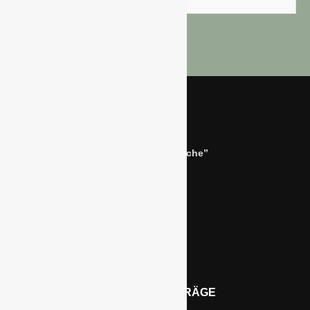
Bernhard Simon –
Dienstleistungen für die “Grüne Branche”
Im Niersgrund 9, 47623 Kevelaer
Tel.: 02832-9787369
Tel.: 0172-5984664
Email: info@gawina.de
AKTUELLE BEITRÄGE