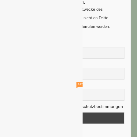
um Ihre Anmeldung zu vollenden.
Ihre Daten werden ausschließlich zum Zwecke des
Newsletters genutzt. Ihre Daten werden nicht an Dritte
weitergegeben und können jederzeit widerrufen werden.
Vorname
Nachname
AKTUELLE STELLENANGEBOTE!!!
E-Mail-Adresse
Hiermit akzeptiere ich die Datenschutzbestimmungen