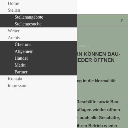
Home
Stellen
Stellenangebote
Stellengesuche
Wetter
Archiv
Über uns
Allgemein
HANDEL
MARKT
Allgemein
ÖSTERREICH: NACH OSTERN KÖNNEN BAU-
LLE STELLENANGEBOTE!!!
Handel
UND GARTENMÄRKTE WIEDER ÖFFNEN
Markt
6. April 2020
Partner
Kontakt
In Österreich soll so langsam der Weg in die Normalität
Impressum
beginnen.
Ab dem 14. April 2020 sollen kleine Geschäfte sowie Bau-
und Gartenmärkte unter strengen Auflagen wieder öffnen
dürfen.
Ab dem 01. Mai können dann auch alle Geschäfte,
Einkaufszentren und auch Friseure ihren Betrieb wieder