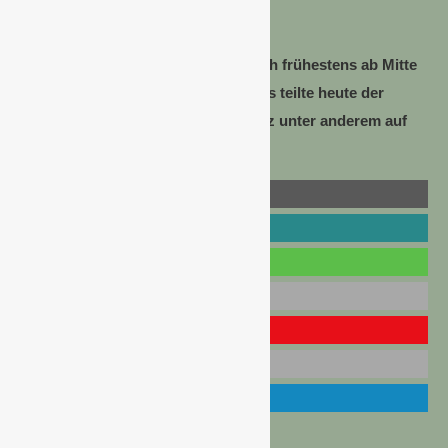
aufnehmen.
Hotels und Gaststätten sollen jedoch frühestens ab Mitte
Mai 2020 wieder öffnen können.
Dies teilte heute der
österreichische Bundeskanzler Kurz unter anderem auf
einer Pressekonferenz mit.