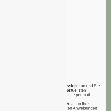
NEWSLETTER
Melden Sie sich zu unserem Newsletter an und Sie
erhalten einmal wöchentlich die aktuellsten
Nachrichten aus der grünen Branche per mail
zugesandt.
Sie erhalten eine Bestätigungs-Email an Ihre
Email-Adresse: bitte folgen Sie den Anweisungen