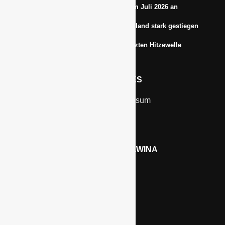
Energiepreise treiben die Inflationsrate im Juli 2026 an
Anbauflächen für Sojabohnen in Deutschland stark gestiegen
Erfrischungsprodukte boomten in der letzten Hitzewelle
RECHTLICHES
Kontakt & Impressum
Datenschutz
WERBEN AUF GAWINA
Preisliste
LINKS
Kölnmesse