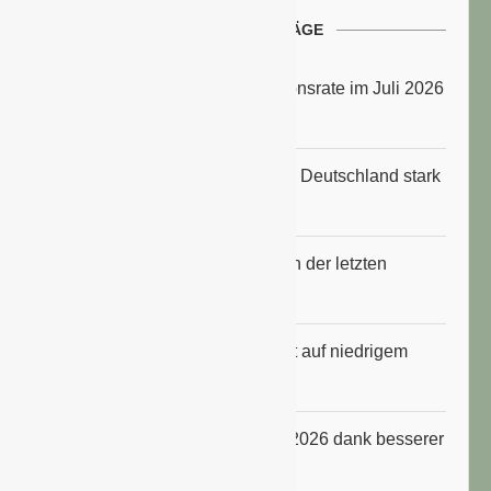
NEUESTE BEITRÄGE
Energiepreise treiben die Inflationsrate im Juli 2026
an
Anbauflächen für Sojabohnen in Deutschland stark
gestiegen
Erfrischungsprodukte boomten in der letzten
Hitzewelle
Konsumklima im Juli 2026 bleibt auf niedrigem
Niveau
ifo Geschäftsklimaindex im Juli 2026 dank besserer
Erwartungen gestiegen