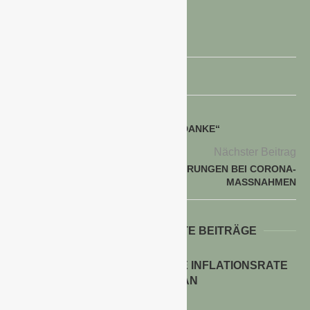
CORONA-KRISE
voriger Beitrag
CORONA-KRISE: HAGEBAU SAGT „DANKE“
Nächster Beitrag
BGI FORDERT NACHBESSERUNGEN BEI CORONA-
MASSNAHMEN
WEITERE INTERESSANTE BEITRÄGE
ENERGIEPREISE TREIBEN DIE INFLATIONSRATE
IM JULI 2026 AN
30. Juli 2026