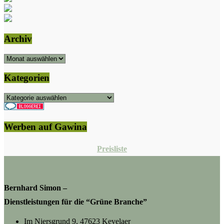
Archiv
Archiv
Kategorien
Kategorien
Werben auf Gawina
Preisliste
Bernhard Simon –
Dienstleistungen für die “Grüne Branche”
Im Niersgrund 9, 47623 Kevelaer