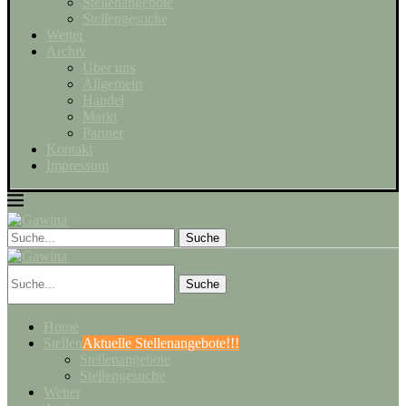
Stellenangebote
Stellengesuche
Wetter
Archiv
Über uns
Allgemein
Handel
Markt
Partner
Kontakt
Impressum
Suche
Home
Stellen
Aktuelle Stellenangebote!!!
Stellenangebote
Stellengesuche
Wetter