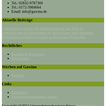
Tel.: 02832-9787369
Tel.: 0172-5984664
Email: info@gawina.de
Aktuelle Beiträge
Energiepreise treiben die Inflationsrate im Juli 2026 an
Anbauflächen für Sojabohnen in Deutschland stark gestiegen
Erfrischungsprodukte boomten in der letzten Hitzewelle
Rechtliches
Kontakt & Impressum
Datenschutz
Werben auf Gawina
Preisliste
Links
Kölnmesse
Unternehmensberatung Simon
Copyright @2022 Unternehmensberatung Simon
PenciDesign