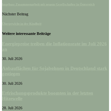
hagebau: Zusammenarbeit mit neuem Gesellschafter in Österreich
Nächster Beitrag
Übergewicht in der Kindheit
Weitere interessante Beiträge
Energiepreise treiben die Inflationsrate im Juli 2026
an
30. Juli 2026
Anbauflächen für Sojabohnen in Deutschland stark
gestiegen
30. Juli 2026
Erfrischungsprodukte boomten in der letzten
Hitzewelle
28. Juli 2026