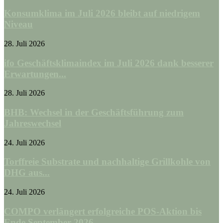
Konsumklima im Juli 2026 bleibt auf niedrigem
Niveau
28. Juli 2026
ifo Geschäftsklimaindex im Juli 2026 dank besserer
Erwartungen...
28. Juli 2026
BHB: Wechsel in der Geschäftsführung zum
Jahreswechsel
24. Juli 2026
Torffreie Substrate und nachhaltige Grillkohle von
DHG aus...
24. Juli 2026
COMPO verlängert erfolgreiche POS-Aktion bis
Ende September 2026