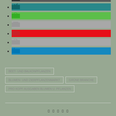
BEET- UND BALKONPFLANZEN
BLUMEN- UND ZIERPFLANZENMARKT
GRÜNE BRANCHE
PRO KOPF AUSGABEN BLUMEN U. PFLANZEN