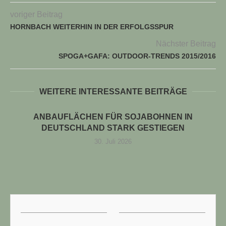
voriger Beitrag
HORNBACH WEITERHIN IN DER ERFOLGSSPUR
Nächster Beitrag
SPOGA+GAFA: OUTDOOR-TRENDS 2015/2016
WEITERE INTERESSANTE BEITRÄGE
ANBAUFLÄCHEN FÜR SOJABOHNEN IN
DEUTSCHLAND STARK GESTIEGEN
30. Juli 2026