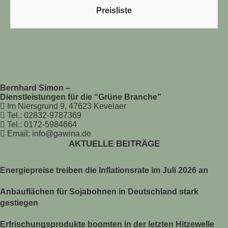
Preisliste
Bernhard Simon –
Dienstleistungen für die “Grüne Branche”
Im Niersgrund 9, 47623 Kevelaer
Tel.: 02832-9787369
Tel.: 0172-5984664
Email: info@gawina.de
AKTUELLE BEITRÄGE
Energiepreise treiben die Inflationsrate im Juli 2026 an
Anbauflächen für Sojabohnen in Deutschland stark
gestiegen
Erfrischungsprodukte boomten in der letzten Hitzewelle