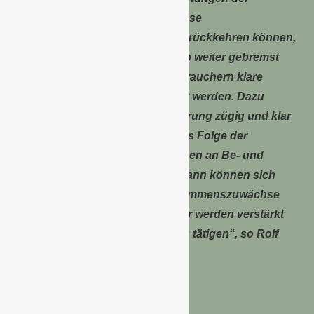
Haushalte notwendig ist. Und diese
Planungssicherheit wird dann zurückkehren können,
wenn zum einen der Preisauftrieb weiter gebremst
wird, und zum anderen den Verbrauchern klare
Zukunftsperspektiven aufgezeigt werden. Dazu
gehört auch, dass von der Regierung zügig und klar
kommuniziert wird, was auf sie als Folge der
anstehenden Haushaltsberatungen an Be- und
Entlastungen zukommen wird. Dann können sich
auch die spürbaren realen Einkommenszuwächse
durchsetzen und die Verbraucher werden verstärkt
bereit sein, größere Ausgaben zu tätigen“, so Rolf
Bürkl.
Der Aufwärtstrend der