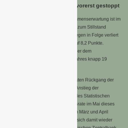
Einkommenserwartung ist vorerst gestoppt
Der klare Aufwärtstrend der Einkommenserwartung ist im
Juni – zumindest für den Moment – zum Stillstand
gekommen. Nach zuletzt vier Anstiegen in Folge verliert
der Indikator 4,3 Zähler und sinkt auf 8,2 Punkte.
Dennoch beträgt das Plus gegenüber dem
entsprechenden Zeitraum des Vorjahres knapp 19
Punkte.
Wesentlicher Grund für den moderaten Rückgang der
Einkommensaussichten dürfte der Anstieg der
Inflationsrate sein. Nach Angaben des Statistischen
Bundesamtes betrug die Teuerungsrate im Mai dieses
Jahres 2,4 Prozent, nachdem sie im März und April
jeweils bei 2,2 Prozent lag. Sie hat sich damit wieder
etwas von dem Zielwert der Europäischen Zentralbank