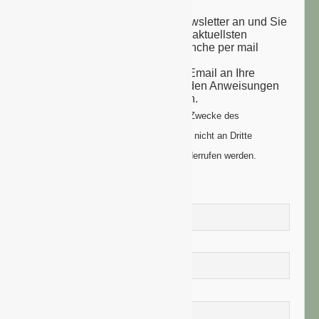
Melden Sie sich zu unserem Newsletter an und Sie
erhalten einmal wöchentlich die aktuellsten
Nachrichten aus der grünen Branche per mail
zugesandt.
Sie erhalten eine Bestätigungs-Email an Ihre
Email-Adresse: bitte folgen Sie den Anweisungen
um Ihre Anmeldung zu vollenden.
Ihre Daten werden ausschließlich zum Zwecke des
Newsletters genutzt. Ihre Daten werden nicht an Dritte
weitergegeben und können jederzeit widerrufen werden.
Vorname
Nachname
E-Mail-Adresse