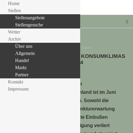
Home
Stellen
Stellenangebote
Stellengesuche
Wetter
Archiv
Über uns
Allgemein
HANDEL
MARKT
Allgemein
KAUM VERÄNDERUNG DES KONSUMKLIMAS
LLE STELLENANGEBOTE!!!
Handel
IM JUNI 2024
Markt
28. Juni 2024
Partner
Kontakt
Die Erholung der
Impressum
Verbraucherstimmung in Deutschland ist im Juni
vorerst zum Stillstand gekommen. Sowohl die
Einkommens- als auch die Konjunkturerwartung
müssen in diesem Monat moderate Einbußen
hinnehmen. Die Anschaffungsneigung verliert