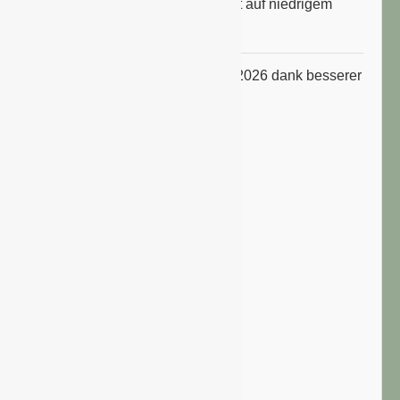
Konsumklima im Juli 2026 bleibt auf niedrigem
Niveau
ifo Geschäftsklimaindex im Juli 2026 dank besserer
Erwartungen gestiegen