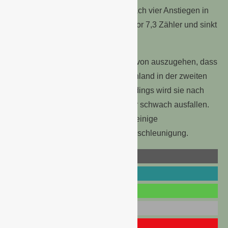
im Juni einen Dämpfer erhalten. Nach vier Anstiegen in
Folge verliert der Konjunkturindikator 7,3 Zähler und sinkt
auf 2,5 Punkte.
Trotz des Rückgangs im Juni ist davon auszugehen, dass
sich Konjunkturerholung in Deutschland in der zweiten
Jahreshälfte fortsetzen dürfte. Allerdings wird sie nach
Einschätzung der Verbraucher eher schwach ausfallen.
Erst im kommenden Jahr erwarten einige
Wirtschaftsexperten eine leichte Beschleunigung.