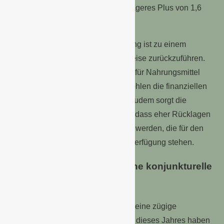
Zeitraum des Vorjahres wird ein mageres Plus von 1,6
Punkten gemessen.
Die gegenwärtige Kaufzurückhaltung ist zu einem
wesentlichen Teil auf steigende Preise zurückzuführen.
Wenn die privaten Haushalte mehr für Nahrungsmittel
und Energie aufwenden müssen, fehlen die finanziellen
Mittel für größere Anschaffungen. Zudem sorgt die
fehlende Planungssicherheit dafür, dass eher Rücklagen
für Notfälle oder ähnliches gebildet werden, die für den
Konsum damit ebenfalls nicht zur Verfügung stehen.
Die Hoffnung auf eine rasche konjunkturelle
Belebung ist getrübt
Die Hoffnungen der Deutschen auf eine zügige
konjunkturelle Belebung im Verlauf dieses Jahres haben