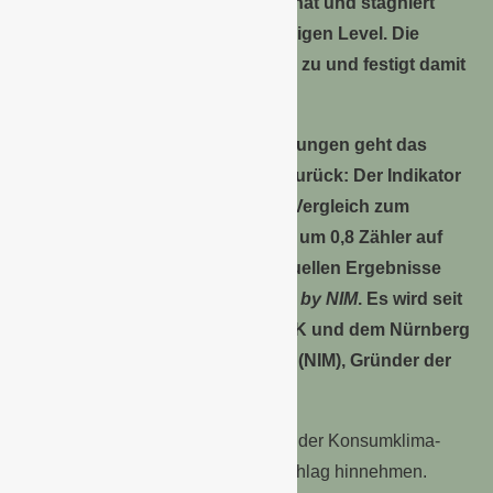
minimal im Vergleich zum Vormonat und stagniert
damit weiter auf einem sehr niedrigen Level. Die
Sparneigung legt dagegen etwas zu und festigt damit
ihr ohnehin hohes Niveau.
Unter Beachtung dieser Entwicklungen geht das
Konsumklima insgesamt etwas zurück: Der Indikator
sinkt in der Prognose für Juli im Vergleich zum
Vormonat (revidiert -21,0 Punkte) um 0,8 Zähler auf
-21,8 Punkte. Dies zeigen die aktuellen Ergebnisse
des GfK Konsumklimas
powered by NIM
. Es wird seit
Oktober 2023 gemeinsam von GfK und dem Nürnberg
Institut für Marktentscheidungen (NIM), Gründer der
GfK, herausgegeben.
Nach vier Anstiegen in Folge muss der Konsumklima-
Indikator nun einen kleinen Rückschlag hinnehmen.