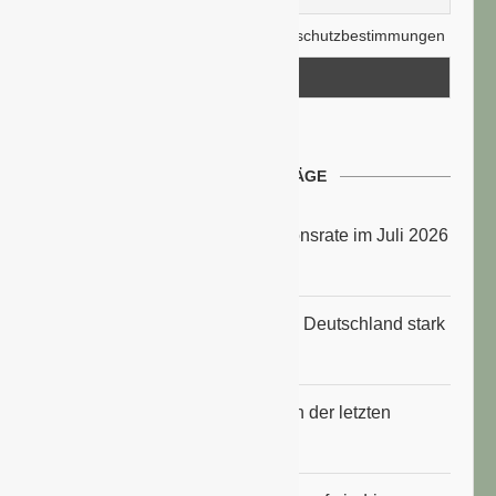
Hiermit akzeptiere ich die Datenschutzbestimmungen
NEUESTE BEITRÄGE
Energiepreise treiben die Inflationsrate im Juli 2026
an
Anbauflächen für Sojabohnen in Deutschland stark
gestiegen
Erfrischungsprodukte boomten in der letzten
Hitzewelle