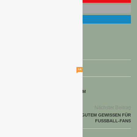
KONSUMKLIMA JUNI 2024
AKTUELLE STELLENANGEBOTE!!!
voriger Beitrag
LANDGARD PRESSEKONFERENZ ZUM
GESCHÄFTSVERLAUF 2023
Nächster Beitrag
LECKERE SNACKS MIT GUTEM GEWISSEN FÜR
FUSSBALL-FANS