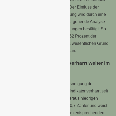
(EZB) von etwa 2 Prozent entfernt. Der Einfluss der
Inflation auf die Einkommenserwartung wird durch eine
ebenfalls im Juni durchgeführte tiefergehende Analyse
des NIM zu den Einkommenserwartungen bestätigt. So
gaben in einer offenen Abfrage gut 62 Prozent der
Befragten die steigenden Preise als wesentlichen Grund
für ihren Einkommenspessimismus an.
Die Anschaffungsneigung verharrt weiter im
Keller
Nach wie vor zeigt die Anschaffungsneigung der
Verbraucher kaum Bewegung. Der Indikator verharrt seit
mehr als zwei Jahren auf einem überaus niedrigen
Niveau. In diesem Monat verliert er 0,7 Zähler und weist
nun -13 Punkte auf. Im Vergleich zum entsprechenden