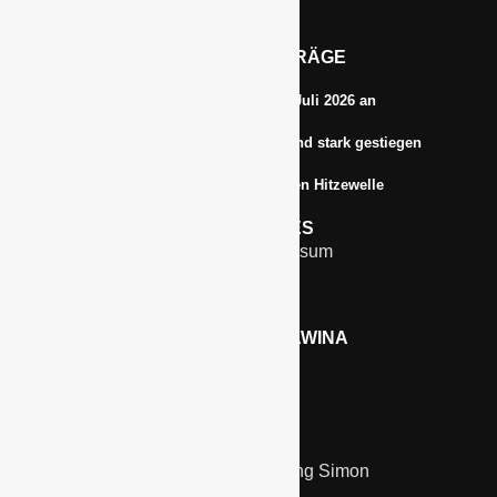
Tel.: 0172-5984664
Email: info@gawina.de
AKTUELLE BEITRÄGE
Energiepreise treiben die Inflationsrate im Juli 2026 an
Anbauflächen für Sojabohnen in Deutschland stark gestiegen
Erfrischungsprodukte boomten in der letzten Hitzewelle
RECHTLICHES
Kontakt & Impressum
Datenschutz
WERBEN AUF GAWINA
Preisliste
LINKS
Kölnmesse
Unternehmensberatung Simon