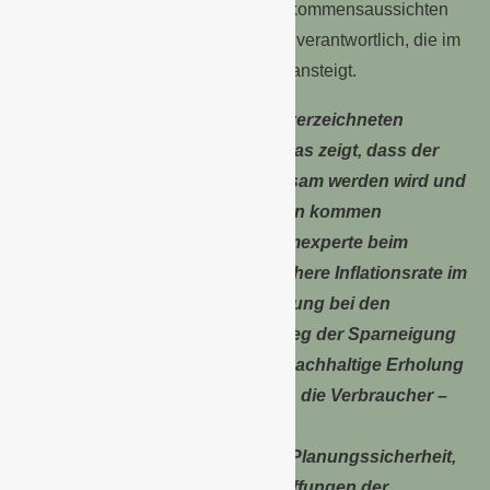
Neben den etwas rückläufigen Einkommensaussichten
ist dafür vor allem die Sparneigung verantwortlich, die im
Juni um 3,2 Punkte auf 8,2 Punkte ansteigt.
„Die Unterbrechung des zuletzt verzeichneten
Aufwärtstrends des Konsumklimas zeigt, dass der
Weg aus der Konsumflaute mühsam werden wird und
es immer wieder zu Rückschlägen kommen
kann“, erklärt Rolf Bürkl, Konsumexperte beim
NIM. „Die im Mai wieder etwas höhere Inflationsrate im
Land sorgt für mehr Verunsicherung bei den
Konsumenten, die auch im Anstieg der Sparneigung
zum Ausdruck kommt. Für eine nachhaltige Erholung
der Konsumstimmung benötigen die Verbraucher –
neben den existierenden realen
Einkommenszuwächsen – auch Planungssicherheit,
die vor allem für größere Anschaffungen der