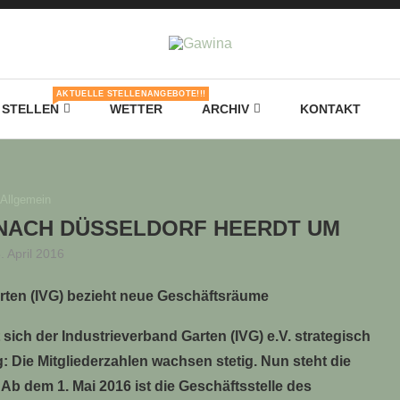
AKTUELLE STELLENANGEBOTE!!!
STELLEN
WETTER
ARCHIV
KONTAKT
Allgemein
 NACH DÜSSELDORF HEERDT UM
. April 2016
rten (IVG) bezieht neue Geschäftsräume
t sich der Industrieverband Garten (IVG) e.V. strategisch
: Die Mitgliederzahlen wachsen stetig. Nun steht die
b dem 1. Mai 2016 ist die Geschäftsstelle des