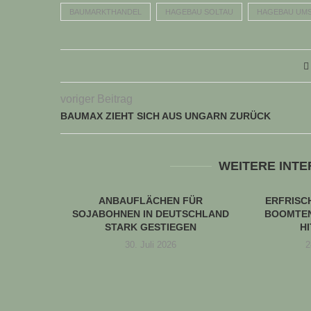
BAUMARKTHANDEL
HAGEBAU SOLTAU
HAGEBAU UMS
voriger Beitrag
BAUMAX ZIEHT SICH AUS UNGARN ZURÜCK
WEITERE INT
ANBAUFLÄCHEN FÜR
ERFRIS
SOJABOHNEN IN DEUTSCHLAND
BOOMTEN
STARK GESTIEGEN
H
30. Juli 2026
2