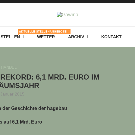
AKTUELLE STELLENANGEBOTE!!!
STELLEN
WETTER
ARCHIV
KONTAKT
HANDEL
REKORD: 6,1 MRD. EURO IM
LÄUMSJAHR
 Januar 2015
in der Geschichte der hagebau
s auf 6,1 Mrd. Euro