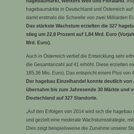
hagebaumarkt, Werkers Welt und Floraland
. In
hagebaumärkte in Deutschland und Österreich auf 2
damit erstmals die Schwelle von zwei Milliarden Eu
Das stärkste Wachstum erzielten die 327 hageb
stieg um 22,8 Prozent auf 1,84 Mrd. Euro (Vorjah
Mrd. Euro).
Auch in Österreich verlief die Entwicklung sehr er
die Gesamtanzahl auf 41 erhöht. Diese erzielten e
185,36 Mio. Euro). Das entspricht einem Plus von 4
Der hagebau Einzelhandel konnte deutlich von d
übernahm bis zum Jahresende 30 Märkte und ve
Deutschland auf 327 Standorte.
„Auf den Erfolgen von 2014 wird sich die hagebau n
und gezielt eine moderate Wachstumsstrategie, mit 
Dies zeigt beispielsweise die Zunahme unserer St