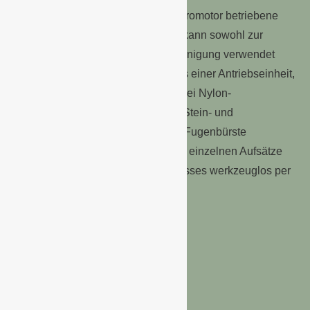
Das mit einem 500 W starken Elektromotor betriebene
Gerät mit innovativer Multifunktion kann sowohl zur
Oberflächen- als auch zur Fugenreinigung verwendet
werden. Die MultiBrush besteht aus einer Antriebseinheit,
an die sich einfach und bequem zwei Nylon-
Bürstenwalzen zur Reinigung von Stein- und
Holzoberflächen sowie eine Draht-Fugenbürste
montieren lassen. Der Wechsel der einzelnen Aufsätze
erfolgt mit Hilfe eines Rastverschlusses werkzeuglos per
Knopfdruck.