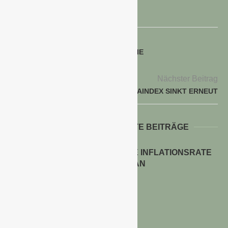
voriger Beitrag
BKN PFLANZEN MIT NEUSTART IN DIE
FRÜHJAHRSSAISON 2016
Nächster Beitrag
IFO GESCHÄFTSKLIMAINDEX SINKT ERNEUT
WEITERE INTERESSANTE BEITRÄGE
ENERGIEPREISE TREIBEN DIE INFLATIONSRATE
IM JULI 2026 AN
30. Juli 2026