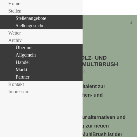
Home
Stellen
Stellenangebote
Stellengesuche
Wetter
Archiv
Über uns
Allgemein
HANDEL
Allgemein
GLORIA: STEIN-, HOLZ- UND
LLE STELLENANGEBOTE!!!
Handel
FUGENREINIGUNG MIT MULTIBRUSH
Markt
22. Februar 2016
Partner
Kontakt
Das Multitalent zur
Impressum
Oberflächen- und
Fugenreinigung
GLORIA ergänzt sein Sortiment zur alternativen und
komfortablen Unkrautbeseitigung zur neuen
Gartensaison. Die Elektrobürste MultiBrush ist der