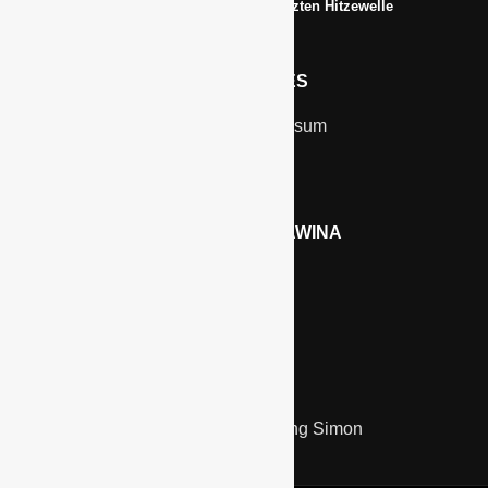
Erfrischungsprodukte boomten in der letzten Hitzewelle
RECHTLICHES
Kontakt & Impressum
Datenschutz
WERBEN AUF GAWINA
Preisliste
LINKS
Kölnmesse
Unternehmensberatung Simon