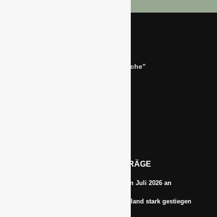
Bernhard Simon –
Dienstleistungen für die “Grüne Branche”
Im Niersgrund 9, 47623 Kevelaer
Tel.: 02832-9787369
Tel.: 0172-5984664
Email: info@gawina.de
AKTUELLE BEITRÄGE
Energiepreise treiben die Inflationsrate im Juli 2026 an
Anbauflächen für Sojabohnen in Deutschland stark gestiegen