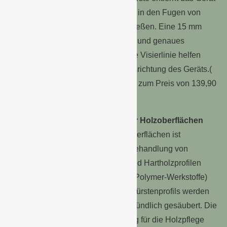
mühelos Unkräuter und Moose, die in den Fugen von
Terrassen- und Gehwegplatten sprießen. Eine 15 mm
breite Drahtbürste ermöglicht tiefes und genaues
Arbeiten. Ein Führungsrad und eine Visierlinie helfen
dem Anwender bei der exakten Ausrichtung des Geräts.(
siehe Foto oben) Die MultiBrush ist zum Preis von 139,90
EUR im Handel erhältlich.
Praktisches Zubehör – Bürste für Holzoberflächen
Die Nylon-Bürstenwalze für Holzoberflächen ist
hervorragend zur Reinigung und Behandlung von
Terrassen und Decks mit Weich- und Hartholzprofilen
sowie aus WPC-Materialien (Holz-Polymer-Werkstoffe)
geeignet. Dank eines optimierten Bürstenprofils werden
auch Rillen und Zwischenräume gründlich gesäubert. Die
MultiBrush ist die effektivste Lösung für die Holzpflege