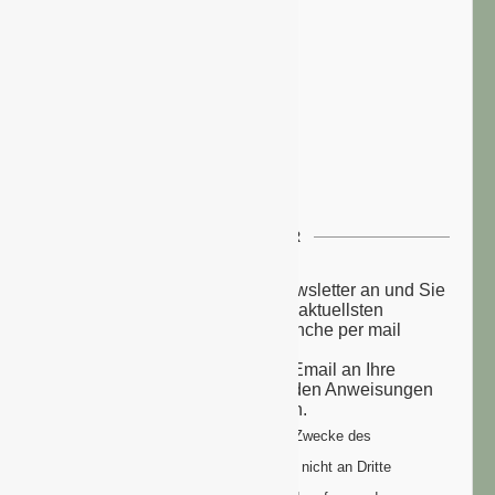
NEWSLETTER
Melden Sie sich zu unserem Newsletter an und Sie
erhalten einmal wöchentlich die aktuellsten
Nachrichten aus der grünen Branche per mail
zugesandt.
Sie erhalten eine Bestätigungs-Email an Ihre
Email-Adresse: bitte folgen Sie den Anweisungen
um Ihre Anmeldung zu vollenden.
Ihre Daten werden ausschließlich zum Zwecke des
Newsletters genutzt. Ihre Daten werden nicht an Dritte