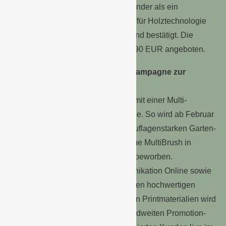
und -reinigung und deutlich schonender als ein
Hochdruckreiniger, wie vom Institut für Holztechnologie
Dresden im Januar 2016 getestet und bestätigt. Die
Bürste wird zu einem Preis von 32,90 EUR angeboten.
Multi-Channel-Kommunikationskampagne zur
Verkaufsunterstützung
GLORIA unterstützt den Abverkauf mit einer Multi-
Channel-Kommunikationskampagne. So wird ab Februar
2016 in einer Mediakampagne in auflagenstarken Garten-
und Heimwerkermagazinen die neue MultiBrush in
aufmerksamkeitsstarken Anzeigen beworben.
Flankierend findet sich die Kommunikation Online sowie
direkt am Point of Sale wieder. Neben hochwertigen
Zweitplatzierungen und informativen Printmaterialien wird
unter anderem mit einer deutschlandweiten Promotion-