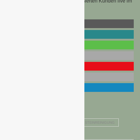
Aktion das neue Multitalent interessierten Kunden live im
Markt vorgeführt.
FUGENREINIGUNG
GLORIA NEWS
REINIGUNG VON HOLZOBERFLÄCHEN
STEINREINIGUNG