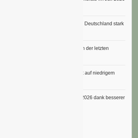
an
Anbauflächen für Sojabohnen in Deutschland stark
gestiegen
Erfrischungsprodukte boomten in der letzten
Hitzewelle
Konsumklima im Juli 2026 bleibt auf niedrigem
Niveau
ifo Geschäftsklimaindex im Juli 2026 dank besserer
Erwartungen gestiegen