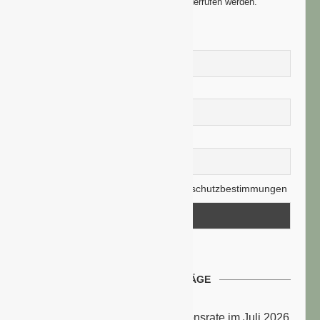
weitergegeben und können jederzeit widerrufen werden.
Vorname
Nachname
E-Mail-Adresse
Hiermit akzeptiere ich die Datenschutzbestimmungen
NEUESTE BEITRÄGE
Energiepreise treiben die Inflationsrate im Juli 2026