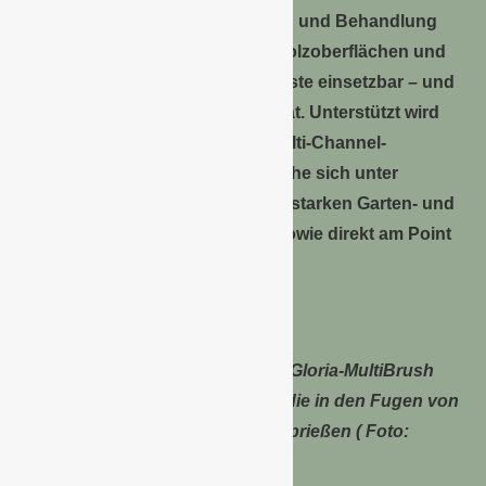
komfortable Helfer zur Reinigung und Behandlung
von verschiedenen Stein- und Holzoberflächen und
ist zudem als effektive Fugenbürste einsetzbar – und
das alles mit einem einzigen Gerät. Unterstützt wird
die Markteinführung mit einer Multi-Channel-
Kommunikationskampagne welche sich unter
anderem in Anzeigen in auflagenstarken Garten- und
Heimwerkermagazinen, Online sowie direkt am Point
of Sale wiederfindet.
Mit der Fugenbürste entfernt die Gloria-MultiBrush
mühelos Unkräuter und Moose, die in den Fugen von
Terrassen- und Gehwegplatten sprießen ( Foto:
Gloria)