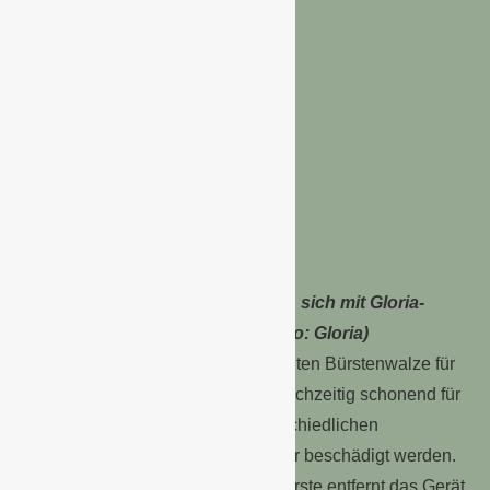
Holz- und Steinberflächen lassen sich mit Gloria-
MuliBrush mühelos reinigen (Foto: Gloria)
Das Nylonmaterial der 165 mm breiten Bürstenwalze für
Steinoberflächen ist robust und gleichzeitig schonend für
den Untergrund, sodass die unterschiedlichen
Steinmaterialien nicht verkratzt oder beschädigt werden.
In der Anwendung mit der Fugenbürste entfernt das Gerät