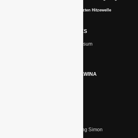
Erfrischungsprodukte boomten in der letzten Hitzewelle
RECHTLICHES
Kontakt & Impressum
Datenschutz
WERBEN AUF GAWINA
Preisliste
LINKS
Kölnmesse
Unternehmensberatung Simon