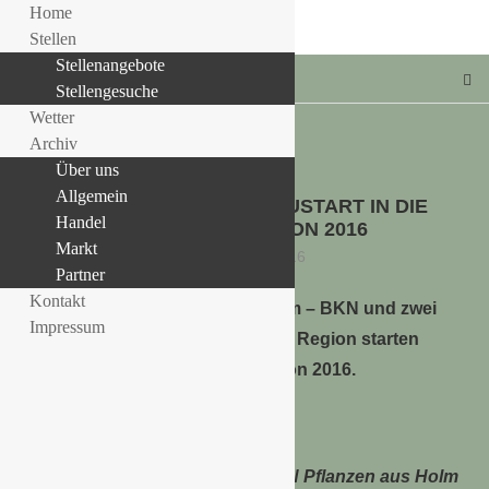
Home
Stellen
Stellenangebote
Stellengesuche
Wetter
Archiv
Über uns
HANDEL
Allgemein
BKN PFLANZEN MIT NEUSTART IN DIE
LLE STELLENANGEBOTE!!!
Handel
FRÜHJAHRSSAISON 2016
Markt
22. Februar 2016
Partner
Kontakt
Erfreuliche Nachrichten aus Holm – BKN und zwei
Impressum
traditionsreiche Betriebe aus der Region starten
gemeinsam in die Frühjahrssaison 2016.
Betriebsgelände der neuen „BKN Pflanzen aus Holm