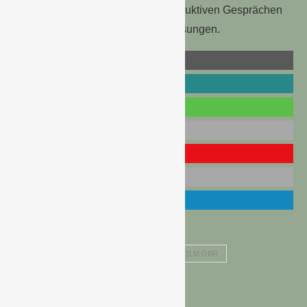
Containerpflanzen ist man in konstruktiven Gesprächen
auf der Suche nach tragfähigen Lösungen.
BKN NEUSTART
BKN PFLANZEN AUS HOLM GBR
BKN STROBEL NEWS