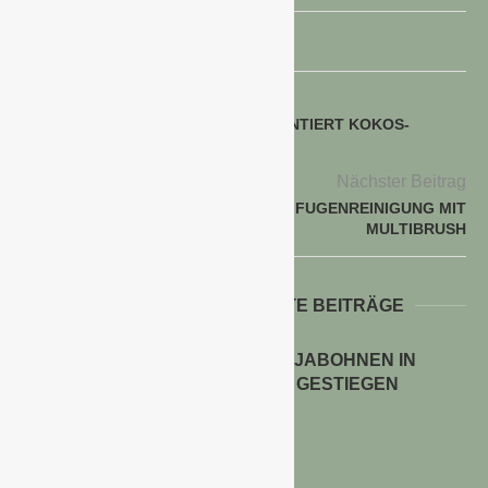
voriger Beitrag
QUEDLINBURGER SAATGUT PRÄSENTIERT KOKOS-
ANZUCHT-SET
Nächster Beitrag
GLORIA: STEIN-, HOLZ- UND FUGENREINIGUNG MIT
MULTIBRUSH
WEITERE INTERESSANTE BEITRÄGE
ANBAUFLÄCHEN FÜR SOJABOHNEN IN
DEUTSCHLAND STARK GESTIEGEN
30. Juli 2026