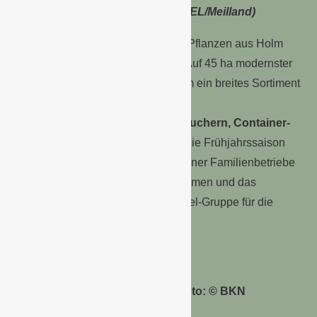
GbR“(Foto: Foto: © BKN STROBEL/Meilland)
Anfang Februar 2016 hat die BKN Pflanzen aus Holm
GbR ihren Betrieb aufgenommen. Auf 45 ha modernster
Containerbaumschule steht in Holm ein breites Sortiment
an z.B.
Kern- und Steinobst,
Beerenobstbesonderheiten, Sträuchern, Container-
Rosen oder Heckenpflanzen
für die Frühjahrssaison
bereit. Zwei traditionsreiche Holsteiner Familienbetriebe
haben den Warenbestand übernommen und das
ehemalige Gelände der BKN Strobel-Gruppe für die
Frühjahrssaison gepachtet.
BKN-Obstzwerge im Quartier (Foto: © BKN
STROBEL/Meilland)