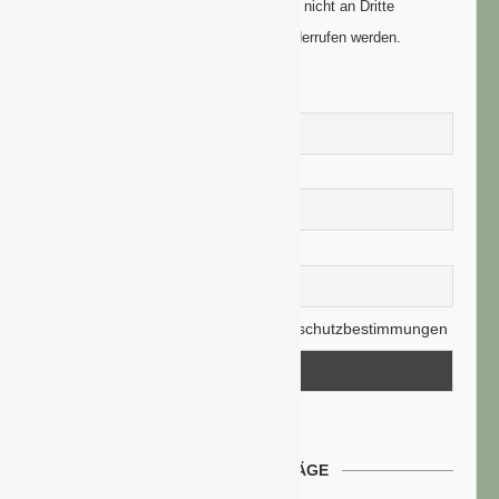
Newsletters genutzt. Ihre Daten werden nicht an Dritte
weitergegeben und können jederzeit widerrufen werden.
Vorname
Nachname
E-Mail-Adresse
Hiermit akzeptiere ich die Datenschutzbestimmungen
NEUESTE BEITRÄGE