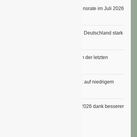
Energiepreise treiben die Inflationsrate im Juli 2026
an
Anbauflächen für Sojabohnen in Deutschland stark
gestiegen
Erfrischungsprodukte boomten in der letzten
Hitzewelle
Konsumklima im Juli 2026 bleibt auf niedrigem
Niveau
ifo Geschäftsklimaindex im Juli 2026 dank besserer
Erwartungen gestiegen