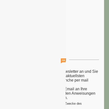
NEWSLETTER
AKTUELLE STELLENANGEBOTE!!!
Melden Sie sich zu unserem Newsletter an und Sie
erhalten einmal wöchentlich die aktuellsten
Nachrichten aus der grünen Branche per mail
zugesandt.
Sie erhalten eine Bestätigungs-Email an Ihre
Email-Adresse: bitte folgen Sie den Anweisungen
um Ihre Anmeldung zu vollenden.
Ihre Daten werden ausschließlich zum Zwecke des