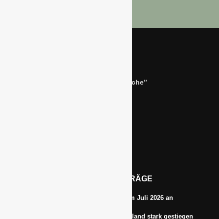
Bernhard Simon –
Dienstleistungen für die “Grüne Branche”
Im Niersgrund 9, 47623 Kevelaer
Tel.: 02832-9787369
Tel.: 0172-5984664
Email: info@gawina.de
AKTUELLE BEITRÄGE
Energiepreise treiben die Inflationsrate im Juli 2026 an
Anbauflächen für Sojabohnen in Deutschland stark gestiegen