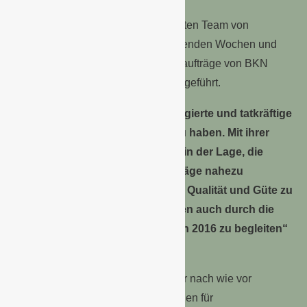
Zusammen mit einem hochmotivierten Team von
Gärtnern werden nun in den kommenden Wochen und
Monaten die bestehenden Kundenaufträge von BKN
Strobel für die laufende Saison ausgeführt.
„Wir sind sehr froh, zwei so engagierte und tatkräftige
Baumschulfamilien gewonnen zu haben. Mit ihrer
Hilfe und Unterstützung sind wir in der Lage, die
Lieferung der vorliegenden Aufträge nahezu
vollumfänglich und in gewohnter Qualität und Güte zu
gewährleisten und unsere Kunden auch durch die
vor uns liegende Frühjahrssaison 2016 zu begleiten“
so Hajo Steinmeyer.
Für die Zukunft des Areals einer der nach wie vor
europaweit modernsten Baumschulen für