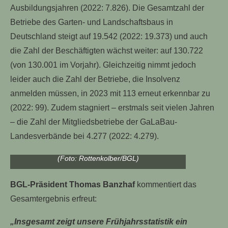
Ausbildungsjahren (2022: 7.826). Die Gesamtzahl der
Betriebe des Garten- und Landschaftsbaus in
Deutschland steigt auf 19.542 (2022: 19.373) und auch
die Zahl der Beschäftigten wächst weiter: auf 130.722
(von 130.001 im Vorjahr). Gleichzeitig nimmt jedoch
leider auch die Zahl der Betriebe, die Insolvenz
anmelden müssen, in 2023 mit 113 erneut erkennbar zu
(2022: 99). Zudem stagniert – erstmals seit vielen Jahren
– die Zahl der Mitgliedsbetriebe der GaLaBau-
Landesverbände bei 4.277 (2022: 4.279).
BGL-Präsident Thomas Banzhaf zeigt sich erfreut
über das Ergebnis der aktuellen Branchenstatistik.
(Foto: Rottenkolber/BGL)
BGL-Präsident Thomas Banzhaf
kommentiert das
Gesamtergebnis erfreut:
„Insgesamt zeigt unsere Frühjahrsstatistik ein