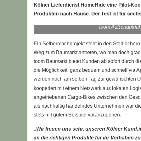
Kölner Lieferdienst
HomeRide
eine Pilot-Koo
Produkten nach Hause. Der Test ist für sech
toom Außenaufnah
Ein Selbermachprojekt steht in den Startlöchern, a
Weg zum Baumarkt antreten, wo man doch grade 
toom Baumarkt bietet Kunden ab sofort durch di
die Möglichkeit, ganz bequem und schnell via 
werden noch am selben Tag zur gewünschten Uhr
kooperiert mit einem Netzwerk aus lokalen Logist
angetriebenen Cargo-Bikes zwischen den Geschä
als nachhaltig handelndes Unternehmen war di
stets mit gutem Beispiel voranzugehen.
„Wir freuen uns sehr, unseren Kölner Kund:i
an die richtigen Produkte für ihr Vorhaben 