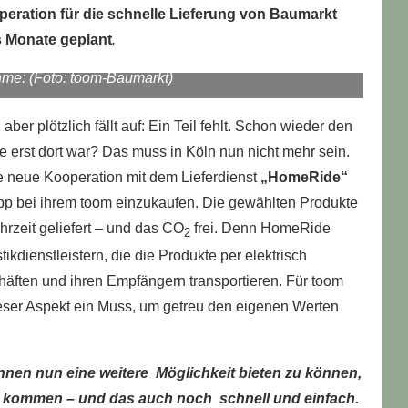
peration für die schnelle Lieferung von Baumarkt
s Monate geplant
.
me: (Foto: toom-Baumarkt)
ber plötzlich fällt auf: Ein Teil fehlt. Schon wieder den
erst dort war? Das muss in Köln nun nicht mehr sein.
e neue Kooperation mit dem Lieferdienst
„HomeRide“
App bei ihrem toom einzukaufen. Die gewählten Produkte
zeit geliefert – und das CO
frei. Denn HomeRide
2
ikdienstleistern, die die Produkte per elektrisch
ften und ihren Empfängern transportieren. Für toom
eser Aspekt ein Muss, um getreu den eigenen Werten
nnen nun eine weitere Möglichkeit bieten zu können,
zu kommen – und das auch noch schnell und einfach.