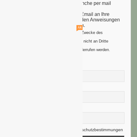
Nachrichten aus der grünen Branche per mail
zugesandt.
Sie erhalten eine Bestätigungs-Email an Ihre
Email-Adresse: bitte folgen Sie den Anweisungen
um Ihre Anmeldung zu vollenden.
AKTUELLE STELLENANGEBOTE!!!
Ihre Daten werden ausschließlich zum Zwecke des
Newsletters genutzt. Ihre Daten werden nicht an Dritte
weitergegeben und können jederzeit widerrufen werden.
Vorname
Nachname
E-Mail-Adresse
Hiermit akzeptiere ich die Datenschutzbestimmungen