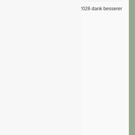
ifo Geschäftsklimaindex im Juli 2026 dank besserer
Erwartungen gestiegen