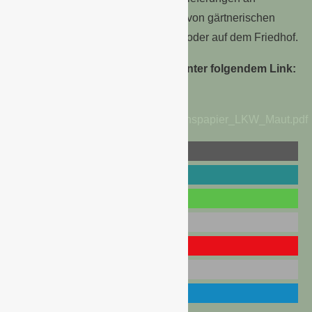
Kunden, aber auch die Erbringung von gärtnerischen
Dienstleistungen bei Privatkunden oder auf dem Friedhof.
Das Positionspapier finden Sie unter folgendem Link:
www.g-
net.de/files/download/ZVG_Positionspapier_LKW_Maut.pdf