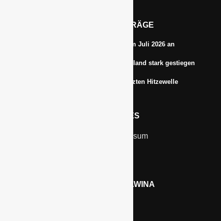
Email: info@gawina.de
AKTUELLE BEITRÄGE
Energiepreise treiben die Inflationsrate im Juli 2026 an
Anbauflächen für Sojabohnen in Deutschland stark gestiegen
Erfrischungsprodukte boomten in der letzten Hitzewelle
RECHTLICHES
Kontakt & Impressum
Datenschutz
WERBEN AUF GAWINA
Preisliste