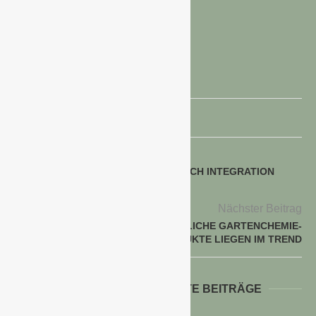
GESETZESÄNDERUNGEN ZUR MAUT
MAUT AUF LASTKRAFTWAGEN
voriger Beitrag
GUTES UNTERNEHMENSIMAGE DURCH INTEGRATION
VON NACHHALTIGKEIT
Nächster Beitrag
MÄHROBOTER UND NATÜRLICHE GARTENCHEMIE-
PRODUKTE LIEGEN IM TREND
WEITERE INTERESSANTE BEITRÄGE