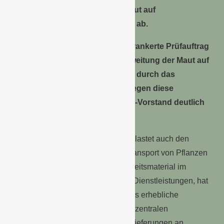
Position die Ausdehnung der Maut auf
Lastkraftwagen unter 7,5 Tonnen ab.
Der im Rahmen des Gesetzes verankerte Prüfauftrag
beinhaltet eine Prüfung der Ausweitung der Maut auf
Lastkraftwagen unter 7,5 Tonnen durch das
Verkehrsministerium bis 2017. Gegen diese
Ausweitung spricht sich der ZVG-Vorstand deutlich
aus.
Eine Ausweitung der Mautpflicht belastet auch den
Gartenbau massiv. Nicht nur der Transport von Pflanzen
und Blumen, sondern auch von Arbeitsmaterial im
Zusammenhang mit gärtnerischen Dienstleistungen, hat
für alle Fachsparten des Gartenbaus erhebliche
Bedeutung. Dies gilt für Fahrten zu zentralen
Vermarktungseinrichtungen, Direktlieferungen an