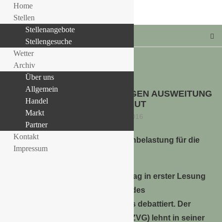
Home
Stellen
Stellenangebote
Stellengesuche
Wetter
Archiv
Über uns
Allgemein
Allgemein
ZVG BEZIEHT POSITION GEGEN AUSWEITUNG
LLE STELLENANGEBOTE!!!
Handel
DER LKW-MAUT
Markt
22. September 2016
Partner
Kontakt
Keine weitere Kostenbelastung für die
Impressum
Gartenbaubetriebe
Heute hat der Deutsche Bundestag in erster Lesung
das Vierte Gesetz zur Änderung des
Bundesfernstraßenmautgesetzes debattiert. Der
Zentralverband Gartenbau e. V. (ZVG) lehnt in seiner