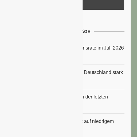
NEUESTE BEITRÄGE
Energiepreise treiben die Inflationsrate im Juli 2026
an
Anbauflächen für Sojabohnen in Deutschland stark
gestiegen
Erfrischungsprodukte boomten in der letzten
Hitzewelle
Konsumklima im Juli 2026 bleibt auf niedrigem
Niveau