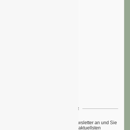
NEWSLETTER
Melden Sie sich zu unserem Newsletter an und Sie
erhalten einmal wöchentlich die aktuellsten