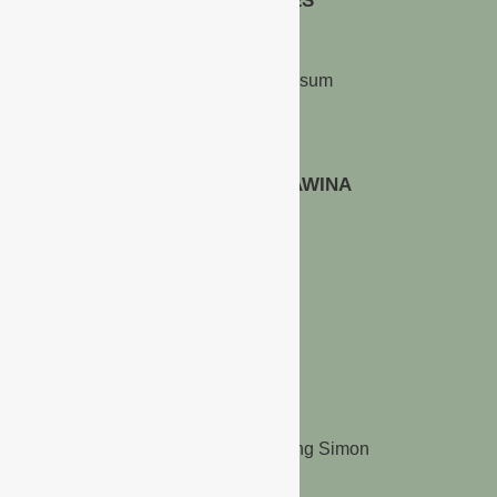
RECHTLICHES
Kontakt & Impressum
Datenschutz
WERBEN AUF GAWINA
Preisliste
LINKS
Kölnmesse
Unternehmensberatung Simon