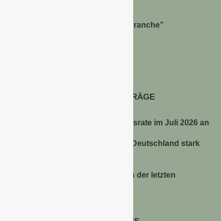
Bernhard Simon –
Dienstleistungen für die “Grüne Branche”
Im Niersgrund 9, 47623 Kevelaer
Tel.: 02832-9787369
Tel.: 0172-5984664
Email: info@gawina.de
AKTUELLE BEITRÄGE
Energiepreise treiben die Inflationsrate im Juli 2026 an
Anbauflächen für Sojabohnen in Deutschland stark
gestiegen
Erfrischungsprodukte boomten in der letzten
Hitzewelle