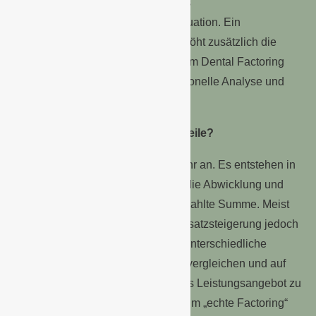
sind, entschärft die Übernahme des
Abrechnungsmanagements die Situation. Ein
verbessertes Leistungsangebot erhöht zusätzlich die
Attraktivität. Es lohnt sich daher beim Dental Factoring
genauer hinzusehen. Eine professionelle Analyse und
Beratung im Vorfeld bringt Klarheit.
Hat Dental Factoring auch Nachteile?
Beim Dental Factoring fallen Gebühr an. Es entstehen in
der Regel Factoring-Gebühren für die Abwicklung und
Zinsgebühren auf die direkt ausgezahlte Summe. Meist
rentieren sich diese durch eine Umsatzsteigerung jedoch
schnell. Anzuraten ist es deshalb, unterschiedliche
Factoring-Anbieter miteinander zu vergleichen und auf
die Vertragsbedingungen sowie das Leistungsangebot zu
achten. Beispielsweise wird nur beim „echte Factoring“