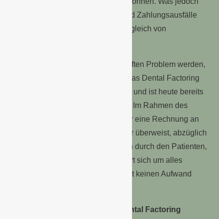
gegen Mitbewerber behaupten zu können. Was jedoch
der Liquidität oft im Wege steht, sind Zahlungsausfälle
und lange Wartezeiten auf den Ausgleich von
Rechnungen der Patienten.
Damit diese nicht zu einem ernsthaften Problem werden,
haben Zahnärzte die Möglichkeit, das Dental Factoring
zu nutzen. Das Prinzip ist nicht neu und ist heute bereits
in vielen Branchen gang und gäbe. Im Rahmen des
Dental Factorings tritt der Mediziner eine Rechnung an
einen Factoring-Anbieter ab. Dieser überweist, abzüglich
eines Einbehalts bis zum Ausgleich durch den Patienten,
die Rechnungssumme und kümmert sich um alles
Weitere, sodass der Zahnarzt selbst keinen Aufwand
mehr mit der Forderung hat.
Warum ergeben sich mit dem Dental Factoring