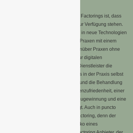
Wettbewerbsvorteile?
Ein wesentlicher Vorteil des Dental Factorings ist, dass
dem Zahnarzt sofort liquide Mittel zur Verfügung stehen.
Das schafft Raum, um Investitionen in neue Technologien
vorzunehmen. Schon heute haben Praxen mit einem
Interoralscanner einen Vorteil gegenüber Praxen ohne
einem solchen innovativen Gerät zur digitalen
Abformung. Ferner übernimmt der Dienstleister die
Zahnmedizin Abrechnung
, sodass in der Praxis selbst
wieder mehr Zeit für den Patienten und die Behandlung
bleibt. Eine Qualität, die für Patientenzufriedenheit, einer
verbesserten Patientenbindung, Neugewinnung und eine
hohe Weiterempfehlungsquote sorgt. Auch in puncto
Sicherheit überzeugt das Dental Factoring, denn der
Zahnarzt überträgt ebenso das Risiko eines
Zahlungsausfalls auf den Dental Factoring Anbieter, der