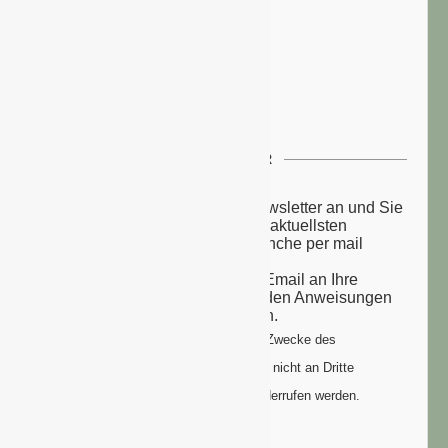
NEWSLETTER
Melden Sie sich zu unserem Newsletter an und Sie
erhalten einmal wöchentlich die aktuellsten
Nachrichten aus der grünen Branche per mail
zugesandt.
Sie erhalten eine Bestätigungs-Email an Ihre
Email-Adresse: bitte folgen Sie den Anweisungen
um Ihre Anmeldung zu vollenden.
Ihre Daten werden ausschließlich zum Zwecke des
Newsletters genutzt. Ihre Daten werden nicht an Dritte
weitergegeben und können jederzeit widerrufen werden.