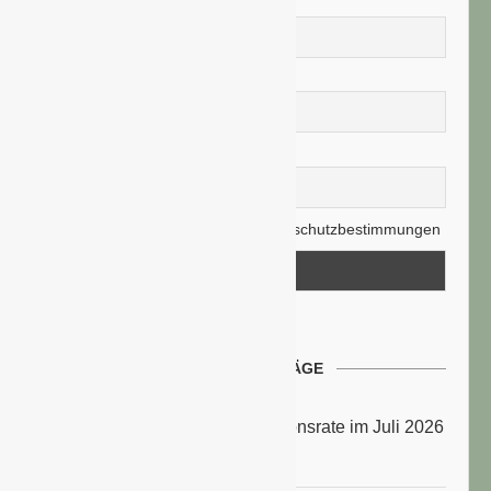
Vorname
Nachname
E-Mail-Adresse
Hiermit akzeptiere ich die Datenschutzbestimmungen
NEUESTE BEITRÄGE
Energiepreise treiben die Inflationsrate im Juli 2026
an