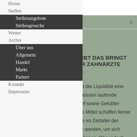
Home
Stellen
Stellenangebote
Stellengesuche
Wetter
Archiv
Über uns
Allgemein
Allgemein
VORTEILE IM WETTBEWERB? DAS BRINGT
LLE STELLENANGEBOTE!!!
Handel
DENTAL FACTORING FÜR ZAHNÄRZTE
Markt
1. September 2022
Partner
Kontakt
Auch bei einer Zahnarztpraxis spielt die Liquidität eine
Impressum
entscheidende Rolle. Schließlich müssen laufende
Kosten wie Miete und Materialbedarf sowie Gehälter
pünktlich beglichen werden. Liquide Mittel schaffen ferner
Raum für sinnvolle Investitionen, die im Zeitalter der
Digitalisierung zusehends wichtiger werden, um sich