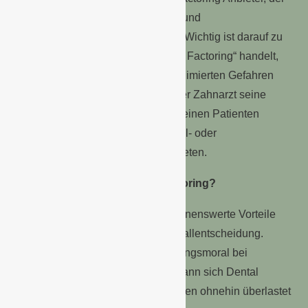
sich um das gesamte Mahnwesen und
Forderungsmanagement kümmert. Wichtig ist darauf zu
achten, dass es sich um das „echte Factoring“ handelt,
damit der Schutz gilt. Durch die minimierten Gefahren
und die sofortige Liquidität, kann der Zahnarzt seine
Zahlungsmodalitäten optimieren, seinen Patienten
verlängerte Zahlungsfristen und Teil- oder
Ratenzahlungen ohne Zinsen anbieten.
Wann lohnt sich das Dental Factoring?
Dental Factoring
bringt einige nennenswerte Vorteile
mit. Dennoch bleibt es eine Einzelfallentscheidung.
Insbesondere, wenn sich die Zahlungsmoral bei
Patienten eher mittelmäßig zeigt, kann sich Dental
Factoring auszahlen. Da viele Praxen ohnehin überlastet