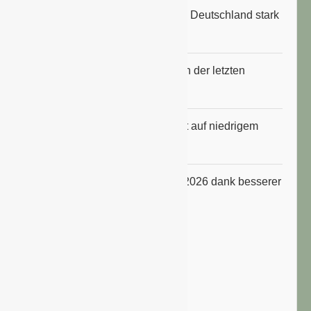
Anbauflächen für Sojabohnen in Deutschland stark
gestiegen
Erfrischungsprodukte boomten in der letzten
Hitzewelle
Konsumklima im Juli 2026 bleibt auf niedrigem
Niveau
ifo Geschäftsklimaindex im Juli 2026 dank besserer
Erwartungen gestiegen