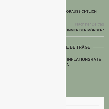
voriger Beitrag
INFLATIONSRATE IM AUGUST 2022 VORAUSSICHTLICH
+7,9 %
Nächster Beitrag
„DER GÄRTNER IST IMMER DER MÖRDER“
WEITERE INTERESSANTE BEITRÄGE
ENERGIEPREISE TREIBEN DIE INFLATIONSRATE
IM JULI 2026 AN
30. Juli 2026