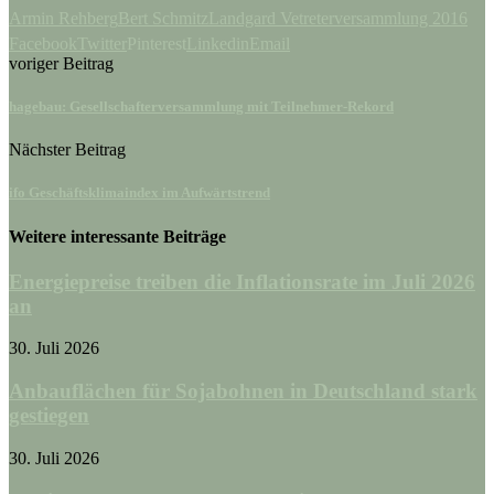
Armin Rehberg
Bert Schmitz
Landgard Vetreterversammlung 2016
Facebook
Twitter
Pinterest
Linkedin
Email
voriger Beitrag
hagebau: Gesellschafterversammlung mit Teilnehmer-Rekord
Nächster Beitrag
ifo Geschäftsklimaindex im Aufwärtstrend
Weitere interessante Beiträge
Energiepreise treiben die Inflationsrate im Juli 2026
an
30. Juli 2026
Anbauflächen für Sojabohnen in Deutschland stark
gestiegen
30. Juli 2026