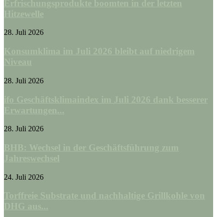
Erfrischungsprodukte boomten in der letzten
Hitzewelle
28. Juli 2026
Konsumklima im Juli 2026 bleibt auf niedrigem
Niveau
28. Juli 2026
ifo Geschäftsklimaindex im Juli 2026 dank besserer
Erwartungen...
28. Juli 2026
BHB: Wechsel in der Geschäftsführung zum
Jahreswechsel
24. Juli 2026
Torffreie Substrate und nachhaltige Grillkohle von
DHG aus...