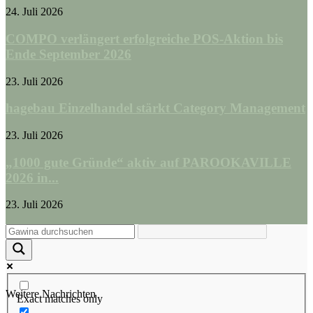
24. Juli 2026
COMPO verlängert erfolgreiche POS-Aktion bis
Ende September 2026
23. Juli 2026
hagebau Einzelhandel stärkt Category Management
23. Juli 2026
„1000 gute Gründe“ aktiv auf PAROOKAVILLE
2026 in...
23. Juli 2026
Weitere Nachrichten
Exact matches only