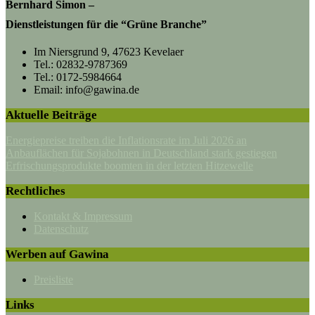
Bernhard Simon –
Dienstleistungen für die “Grüne Branche”
Im Niersgrund 9, 47623 Kevelaer
Tel.: 02832-9787369
Tel.: 0172-5984664
Email: info@gawina.de
Aktuelle Beiträge
Energiepreise treiben die Inflationsrate im Juli 2026 an
Anbauflächen für Sojabohnen in Deutschland stark gestiegen
Erfrischungsprodukte boomten in der letzten Hitzewelle
Rechtliches
Kontakt & Impressum
Datenschutz
Werben auf Gawina
Preisliste
Links