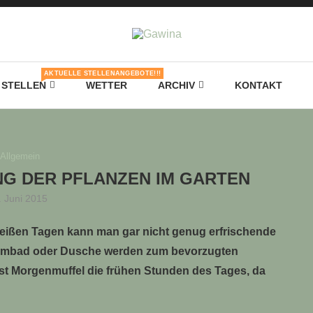
AKTUELLE STELLENANGEBOTE!!!
STELLEN
WETTER
ARCHIV
KONTAKT
Allgemein
G DER PFLANZEN IM GARTEN
. Juni 2015
heißen Tagen kann man gar nicht genug erfrischende
mmbad oder Dusche werden zum bevorzugten
bst Morgenmuffel die frühen Stunden des Tages, da