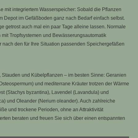
ße mit integriertem Wasserspeicher: Sobald die Pflanzen
dem Depot im Gefäßboden ganz nach Bedarf einfach selbst.
e getrost auch mal ein paar Tage alleine lassen. Normale
h mit Tropfsystemen und Bewässerungsautomatik
r nach den für Ihre Situation passenden Speichergefäßen
, Stauden und Kübelpflanzen – im besten Sinne: Geranien
Osteospermum) und mediterrane Kräuter trotzen der Wärme
t (Stachys byzantina), Lavendel (Lavandula) und
cca) und Oleander (Nerium oleander). Auch zahlreiche
ße und trockene Perioden, ohne an Attraktivität
rten beraten und freuen Sie sich über einen entspannten