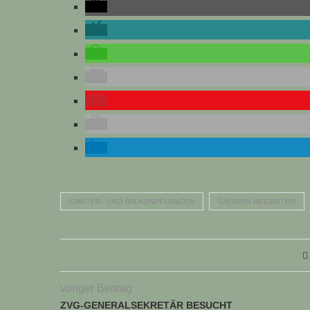
GARTEN- UND BALKONPFLANZEN
GIESSEN IM GARTEN
voriger Beitrag
ZVG-GENERALSEKRETÄR BESUCHT