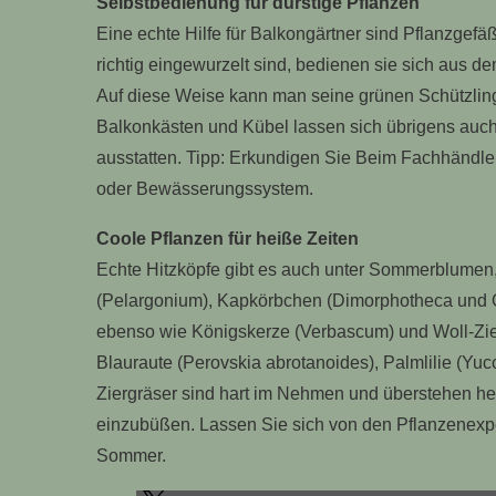
Selbstbedienung für durstige Pflanzen
Eine echte Hilfe für Balkongärtner sind Pflanzgefä
richtig eingewurzelt sind, bedienen sie sich aus 
Auf diese Weise kann man seine grünen Schützling
Balkonkästen und Kübel lassen sich übrigens auc
ausstatten. Tipp: Erkundigen Sie Beim Fachhändle
oder Bewässerungssystem.
Coole Pflanzen für heiße Zeiten
Echte Hitzköpfe gibt es auch unter Sommerblumen
(Pelargonium), Kapkörbchen (Dimorphotheca und 
ebenso wie Königskerze (Verbascum) und Woll-Zies
Blauraute (Perovskia abrotanoides), Palmlilie (Yu
Ziergräser sind hart im Nehmen und überstehen hei
einzubüßen. Lassen Sie sich von den Pflanzenexpe
Sommer.