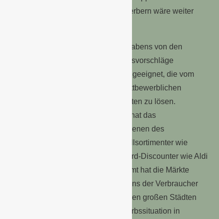
und Lidl gegenüber ihren Wettbewerbern wäre weiter
gestiegen.
Die nach der Abmahnung des Vorhabens von den
Beteiligten vorgelegten Kompromissvorschläge
(sogenannte Zusagen) waren nicht geeignet, die vom
Bundeskartellamt festgestellten wettbewerblichen
Probleme auf den betroffenen Märkten zu lösen.
Bei der Bewertung des Vorhabens hat das
Bundeskartellamt alle Vertriebsschienen des
Lebensmitteleinzelhandels vom Vollsortimenter wie
REWE und EDEKA bis hin zum Hard-Discounter wie Aldi
berücksichtigt. Das Bundeskartellamt hat die Märkte
entsprechend des Einkaufsverhaltens der Verbraucher
lokal oder regional abgegrenzt. In den großen Städten
wurde auch die konkrete Wettbewerbssituation in