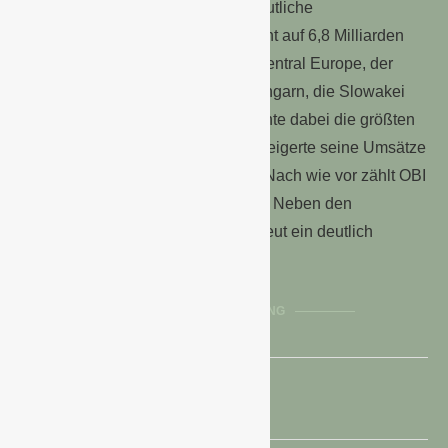
eindrucksvoll unter Beweis. Die deutliche
Umsatzsteigerung um 6,5 % Prozent auf 6,8 Milliarden
Euro drückt das aus. Die Region Central Europe, der
neben Deutschland Tschechien, Ungarn, die Slowakei
und Slowenien angehören, verbuchte dabei die größten
Zuwächse. Aber auch Österreich steigerte seine Umsätze
um 6,6 % gegenüber dem Vorjahr. Nach wie vor zählt OBI
668 Märkte, davon 319 im Ausland. Neben den
Umsatzzuwächsen konnte OBI erneut ein deutlich
positives Ergebnis erzielen.
CONTINUE READING
25. Juni 2020