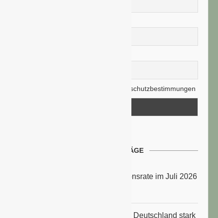
Nachname
E-Mail-Adresse
Hiermit akzeptiere ich die Datenschutzbestimmungen
NEUESTE BEITRÄGE
Energiepreise treiben die Inflationsrate im Juli 2026
an
Anbauflächen für Sojabohnen in Deutschland stark