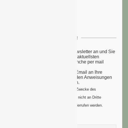
NEWSLETTER
Melden Sie sich zu unserem Newsletter an und Sie
erhalten einmal wöchentlich die aktuellsten
Nachrichten aus der grünen Branche per mail
zugesandt.
Sie erhalten eine Bestätigungs-Email an Ihre
Email-Adresse: bitte folgen Sie den Anweisungen
um Ihre Anmeldung zu vollenden.
Ihre Daten werden ausschließlich zum Zwecke des
Newsletters genutzt. Ihre Daten werden nicht an Dritte
weitergegeben und können jederzeit widerrufen werden.
Vorname