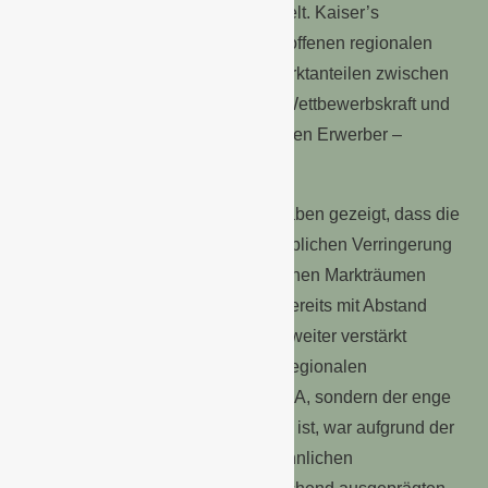
Stadtbezirken und Ortsteilen ermittelt. Kaiser’s
Tengelmann ist danach in den betroffenen regionalen
Markträumen fast durchweg mit Marktanteilen zwischen
10 und knapp 30 % eine wichtige Wettbewerbskraft und
verfügt über ein – für den potenziellen Erwerber –
wertvolles Standortnetz.
Die umfangreichen Ermittlungen haben gezeigt, dass die
geplante Übernahme zu einer erheblichen Verringerung
des Wettbewerbsdrucks in zahlreichen Markträumen
führen würde. Teilweise wäre die bereits mit Abstand
führende Marktposition von Edeka weiter verstärkt
worden. Aber auch in lokalen und regionalen
Markträumen, in denen nicht EDEKA, sondern der enge
Wettbewerber REWE marktführend ist, war aufgrund der
aus Sicht des Verbrauchers sehr ähnlichen