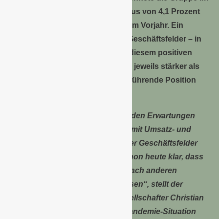
Geschäftsjahr 2019 ein Umsatzplus von 4,1 Prozent
(2018: 4,7 Prozent) gegenüber dem Vorjahr. Ein
weiteres Mal konnten sämtliche Geschäftsfelder – in
unterschiedlichem Umfang – zu diesem positiven
Ergebnis beitragen. Sie wuchsen jeweils stärker als
der Markt und bauten somit ihre führende Position
aus.
„Gemessen an den zurückhaltenden Erwartungen
noch vor einem Jahr können wir mit Umsatz- und
Ergebnisentwicklung aller unserer Geschäftsfelder
zufrieden sein. Gleichwohl ist schon heute klar, dass
wir den Erfolg des Jahres 2020 nach anderen
Maßstäben werden messen müssen“, stellt der
alleinige geschäftsführende Gesellschafter Christian
Haub mit Blick auf die aktuelle Pandemie-Situation