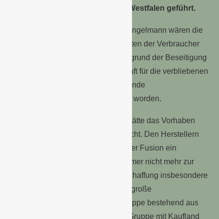
Oberbayern sowie in Nordrhein-Westfalen geführt.
Mit der Übernahme von Kaiser’s Tengelmann wären die
Auswahl- und Ausweichmöglichkeiten der Verbraucher
vor Ort stark eingeschränkt und aufgrund der Beseitigung
einer bedeutenden Wettbewerbskraft für die verbliebenen
Wettbewerber zukünftig entsprechende
Preiserhöhungsspielräume eröffnet worden.
Auch im Bereich der Beschaffung hätte das Vorhaben
wettbewerbliche Probleme verursacht. Den Herstellern
von Markenartikeln würde nach einer Fusion ein
bedeutsamer unabhängiger Abnehmer nicht mehr zur
Verfügung stehen. Die bei der Beschaffung insbesondere
von Markenartikeln ohnehin schon große
Verhandlungsmacht der Spitzengruppe bestehend aus
EDEKA, REWE und der Schwarz-Gruppe mit Kaufland