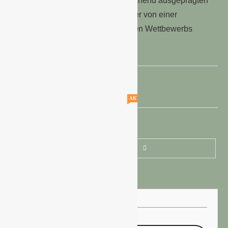
Vertriebskonzepte und der entsprechend ausgeprägten
wettbewerblichen Nähe der Anbieter von einer
erheblichen Behinderung wirksamen Wettbewerbs
auszugehen.
1. April 2015
AKTUELLE STELLENANGEBOTE!!!
WEITERE BEITRÄGE