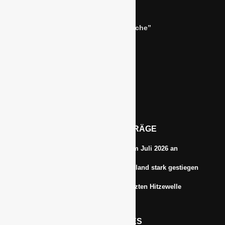
Bernhard Simon –
Dienstleistungen für die “Grüne Branche”
Im Niersgrund 9, 47623 Kevelaer
Tel.: 02832-9787369
Tel.: 0172-5984664
Email: info@gawina.de
AKTUELLE BEITRÄGE
Energiepreise treiben die Inflationsrate im Juli 2026 an
Anbauflächen für Sojabohnen in Deutschland stark gestiegen
Erfrischungsprodukte boomten in der letzten Hitzewelle
RECHTLICHES