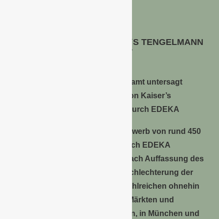
MARKT
ÜBERNAHME VON KAISER`S TENGELMANN
GEPLATZT
Bundeskartellamt untersagt
Übernahme von Kaiser’s
Tengelmann durch EDEKA
Das Bundeskartellamt hat den Erwerb von rund 450
Kaiser’s Tengelmann Filialen durch EDEKA
untersagt. Das Vorhaben hätte nach Auffassung des
Amtes zu einer erheblichen Verschlechterung der
Wettbewerbsbedingungen auf zahlreichen ohnehin
stark konzentrierten regionalen Märkten und
Stadtbezirken im Großraum Berlin, in München und