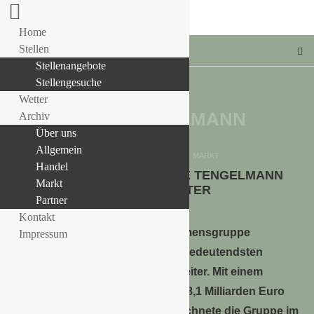
Home
Stellen
Stellenangebote
Stellengesuche
Wetter
TAG:
TENGELMANN
Archiv
Über uns
LLE STELLENANGEBOTE!!!
Allgemein
Allgemein
HANDEL
MARKT
Handel
UNTERNEHMENSGRUPPE TENGELMANN
Markt
WÄCHST WEITER
Partner
Kontakt
Die Unternehmensgruppe
Impressum
Tengelmann, eines der weltweit bedeutendsten
Handelsunternehmen, wächst weiter. Mit einem
konsolidierten Nettoumsatz von 8,1 Milliarden Euro
(2018: 7,8 Milliarden Euro) verzeichnete die Gruppe im