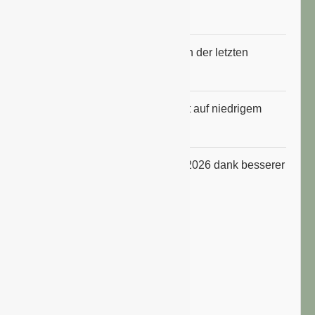
gestiegen
Erfrischungsprodukte boomten in der letzten
Hitzewelle
Konsumklima im Juli 2026 bleibt auf niedrigem
Niveau
ifo Geschäftsklimaindex im Juli 2026 dank besserer
Erwartungen gestiegen