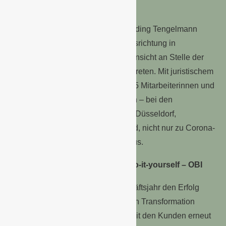
fest.
Zum Jahresbeginn ist die neue Holding Tengelmann
Twenty-One KG mit veränderter Ausrichtung in
strategischer und internationaler Hinsicht an Stelle der
bisherigen Holdingorganisation getreten. Mit juristischem
Sitz in Mülheim arbeiten die rund 35 Mitarbeiterinnen und
Mitarbeiter in Form von Netzwerken – bei den
Beteiligungen, aus Projektbüros in Düsseldorf,
Greenwich / USA und München und, nicht nur zu Corona-
Zeiten, aus dem Home-Office heraus.
Do-it-yourself – OBI
OBI stellte im abgelaufenen Geschäftsjahr den Erfolg
seiner Strategie der kontinuierlichen Transformation
durch Digitalisierung im Umgang mit den Kunden erneut