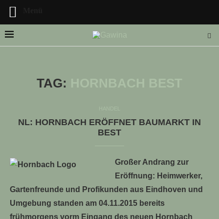
Menü
TAG:
HORNBACH BEST
LLE STELLENANGEBOTE!!!
HANDEL
NL: HORNBACH ERÖFFNET BAUMARKT IN
BEST
Großer Andrang zur
Eröffnung: Heimwerker,
Gartenfreunde und Profikunden aus Eindhoven und
Umgebung standen am 04.11.2015 bereits
frühmorgens vorm Eingang des neuen Hornbach