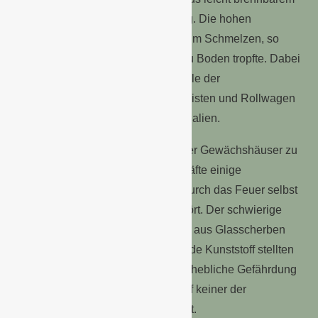
Material bestand, reichlich Nahrung. Die hohen
Temperaturen brachten die Folie zum Schmelzen, so
dass sie anschließend brennend zu Boden tropfte. Dabei
entzündeten sich natürlich auch Teile der
Innenausstattung sowie Paletten, Kisten und Rollwagen
mit Verpackungs- und Arbeitsmaterialien.
Um sich Zugang zum Innenraum der Gewächshäuser zu
verschaffen, mussten die Einsatzkräfte einige
Glasscheiben einschlagen. Auch durch das Feuer selbst
wurden etliche Glasscheiben zerstört. Der schwierige
Zugang zum Brandobjekt, ein Meer aus Glasscherben
und der heruntertropfende brennende Kunststoff stellten
für die Einsatzkräfte eine nicht unerhebliche Gefährdung
dar. Dennoch wurde im Innenangriff keiner der
eigesetzten Feuerwehrleute verletzt.