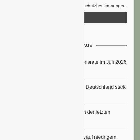
Hiermit akzeptiere ich die Datenschutzbestimmungen
NEUESTE BEITRÄGE
Energiepreise treiben die Inflationsrate im Juli 2026
an
Anbauflächen für Sojabohnen in Deutschland stark
gestiegen
Erfrischungsprodukte boomten in der letzten
Hitzewelle
Konsumklima im Juli 2026 bleibt auf niedrigem