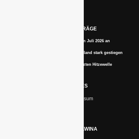
Tel.: 0172-5984664
Email: info@gawina.de
AKTUELLE BEITRÄGE
Energiepreise treiben die Inflationsrate im Juli 2026 an
Anbauflächen für Sojabohnen in Deutschland stark gestiegen
Erfrischungsprodukte boomten in der letzten Hitzewelle
RECHTLICHES
Kontakt & Impressum
Datenschutz
WERBEN AUF GAWINA