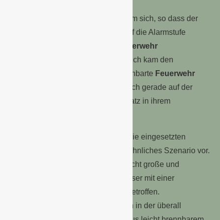
Die Flammen griffen sehr schnell um sich, so dass der
Feuerwehr-Einsatzleiter kurz darauf die Alarmstufe
erhöhen ließ und ebenfalls die
Feuerwehr
Marcardsmoor
anforderte. Zusätzlich kam den
Wiesmoorern auch noch die benachbarte
Feuerwehr
aus Strackholt
zur Hilfe, welche sich gerade auf der
Rückfahrt von einem anderen Einsatz in ihrem
Gemeindegebiet befand.
In dem Brandobjekt selbst fanden die eingesetzten
Atemschutztrupps ein eher ungewöhnliches Szenario vor.
Von dem Feuer waren insgesamt acht große und
zusammenhängende Gewächshäuser mit einer
Gesamtfläche von rund 10.000m² betroffen.
Hauptsächlich fanden die Flammen in der überall
verbauten Schattierungsfolie, die aus leicht brennbarem