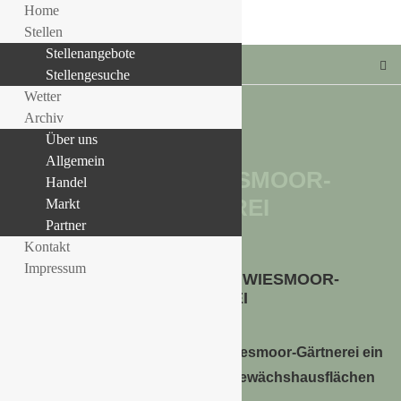
Home
Stellen
Stellenangebote
Stellengesuche
Wetter
Archiv
Über uns
TAG:
Allgemein
BRAND IN WIESMOOR-
LLE STELLENANGEBOTE!!!
Handel
GÄRTNEREI
Markt
Partner
Kontakt
Allgemein
Impressum
GROSSBRAND IN DER WIESMOOR-G
ÄRTNEREI
In der Silvesternacht ist in der Wiesmoor-Gärtnerei ein
Feuer ausgebrochen. Teile der Gewächshausflächen