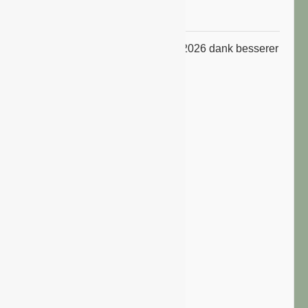
Niveau
ifo Geschäftsklimaindex im Juli 2026 dank besserer
Erwartungen gestiegen