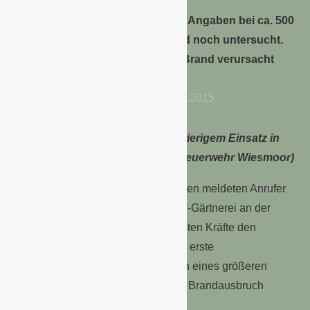
sind in Flammen aufgegangen.
Der Schaden soll nach offiziellen Angaben bei ca. 500
000 Euro liegen. Die Ursache wird noch untersucht.
Feuerwerkskörper könnten den Brand verursacht
haben.
Kräfte der Feuerwehren bei schwierigem Einsatz in
der Wiesmoor-Gärtnerei. (Foto: Feuerwehr Wiesmoor)
Um kurz vor eins am Neujahrsmorgen meldeten Anrufer
ein Feuer im Bereich der Wiesmoor-Gärtnerei an der
Hauptstraße. Kurz nachdem die ersten Kräfte den
Brandort erreicht hatten, ergab eine erste
Lageerkundung, dass es im Inneren eines größeren
Gewächshauskomplexes zu einem Brandausbruch
gekommen war.