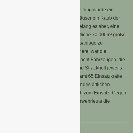
Aufgrund der rasanten Brandausbreitung wurde ein
Großteil der betroffenen Gewächshäuser ein Raub der
Flammen. Den Feuerwehrkräften gelang es aber, eine
Ausbreitung des Feuers auf die restliche 70.000m² große
zusammenhängende Gewächshausanlage zu
verhindern. Bei der Wiesmoor-Gärtnerei war die
Feuerwehr Wiesmoor war mit allen acht Fahrzeugen, die
Feuerwehren aus Marcardsmoor und Strackholt jeweils
mit einem Fahrzeug vor Ort. Insgesamt 65 Einsatzkräfte
der Feuerwehr sowie ein Mitarbeiter des örtlichen
Energieversorgers kamen zusätzlich zum Einsatz. Gegen
05.30 Uhr konnten die letzten Feuerwehrleute die
Einsatzstelle verlassen.
2. Januar 2015