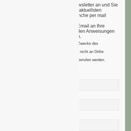
Melden Sie sich zu unserem Newsletter an und Sie
erhalten einmal wöchentlich die aktuellsten
Nachrichten aus der grünen Branche per mail
zugesandt.
Sie erhalten eine Bestätigungs-Email an Ihre
Email-Adresse: bitte folgen Sie den Anweisungen
um Ihre Anmeldung zu vollenden.
Ihre Daten werden ausschließlich zum Zwecke des
Newsletters genutzt. Ihre Daten werden nicht an Dritte
weitergegeben und können jederzeit widerrufen werden.
Vorname
Nachname
E-Mail-Adresse