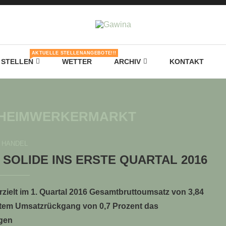
AKTUELLE STELLENANGEBOTE!!!
STELLEN
WETTER
ARCHIV
KONTAKT
 HEIMWERKERMARKT
HANDEL
OLIDE INS ERSTE QUARTAL 2016
zielt im 1. Quartal 2016 Gesamtbruttoumsatz von 3,84
chtem Umsatzrückgang von 0,7 Prozent das
igen