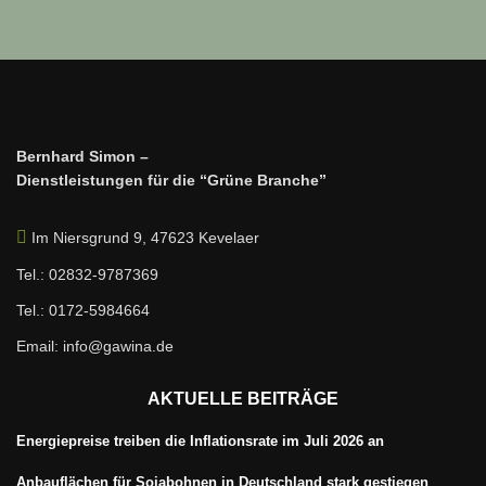
Bernhard Simon –
Dienstleistungen für die “Grüne Branche”
Im Niersgrund 9, 47623 Kevelaer
Tel.: 02832-9787369
Tel.: 0172-5984664
Email: info@gawina.de
AKTUELLE BEITRÄGE
Energiepreise treiben die Inflationsrate im Juli 2026 an
Anbauflächen für Sojabohnen in Deutschland stark gestiegen