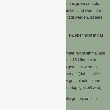
Eine Orchidee verleiht dem Interieur das gewisse Extra.
Sie benötigt keine große Aufmerksamkeit und wenn die
folgenden Empfehlungen berücksichtigt werden, ist eine
lange Lebensdauer gewährleistet:
– Orchideen an einen hellen Ort stellen, aber nicht in das
direkte Sonnenlicht.
– Einmal pro Woche wässern. Im Winter reicht einmal alle
zehn Tage. Wenn Orchideen für 10 bis 15 Minuten in
einen Eimer oder ein Waschbecken getaucht werden,
nehmen sie über ihre Wurzeln Wasser auf (dabei sollte
sichergestellt sein, dass das Wasser gut ablaufen kann
bevor die Orchidee zurück in den Übertopf gestellt wird).
– Einmal im Monat Pflanzennährstoffe geben, um die
Dauer der Blüte zu verlängern.