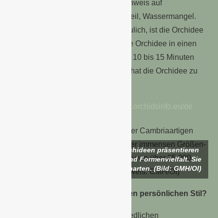
– Schlaffe Blütenblätter sind ein Hinweis auf
Wasserüberschuss oder im Gegenteil, Wassermangel.
Sind die Wurzeln der Orchidee gräulich, ist die Orchidee
zu trocken. Am besten stellt man die Orchidee in einen
Eimer mit Wasser und taucht sie für 10 bis 15 Minuten
ein. Wenn die Wurzeln braun sind, hat die Orchidee zu
viel Wasser bekommen.
Mehr Pflegetipps gibt es unter
www.orchidsinfo.eu/de
Die Blüten der Cambriaartigen Orchideen präsentieren
sich in einer immensen Größen- und Formenvielfalt. Sie
ist eine von über 25.000 Orchideenarten. (Bild: GMH/OI)
Welche Orchidee unterstreicht den persönlichen Stil?
Mit einer Fülle von Arten, unterschiedlichen