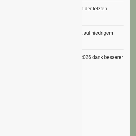
Erfrischungsprodukte boomten in der letzten
Hitzewelle
Konsumklima im Juli 2026 bleibt auf niedrigem
Niveau
ifo Geschäftsklimaindex im Juli 2026 dank besserer
Erwartungen gestiegen