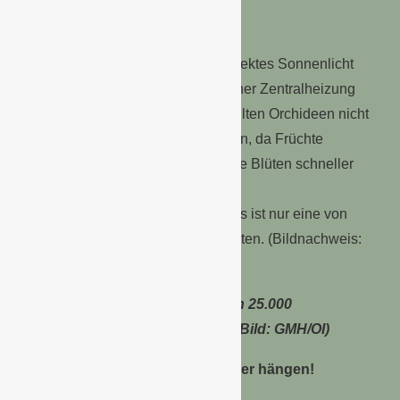
Was Orchideen gar nicht mögen
Orchideen mögen keine Zugluft, direktes Sonnenlicht
oder einen Standort in der Nähe einer Zentralheizung
oder eines Ofens. Des Weiteren sollten Orchideen nicht
in der Nähe von Obstschalen stehen, da Früchte
Reifegase produzieren, die auch die Blüten schneller
altern lassen.
Die Phalaenopsis ist nur eine von 25.000
verschiedenen Orchideenarten. (Bild: GMH/OI)
Hilfe, die Orchidee lässt ihre Blätter hängen!