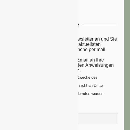
NEWSLETTER
Melden Sie sich zu unserem Newsletter an und Sie
erhalten einmal wöchentlich die aktuellsten
Nachrichten aus der grünen Branche per mail
zugesandt.
Sie erhalten eine Bestätigungs-Email an Ihre
Email-Adresse: bitte folgen Sie den Anweisungen
um Ihre Anmeldung zu vollenden.
Ihre Daten werden ausschließlich zum Zwecke des
Newsletters genutzt. Ihre Daten werden nicht an Dritte
weitergegeben und können jederzeit widerrufen werden.
Vorname
Nachname