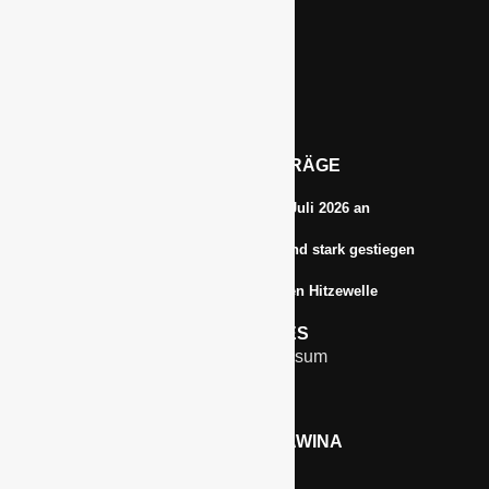
Im Niersgrund 9, 47623 Kevelaer
Tel.: 02832-9787369
Tel.: 0172-5984664
Email: info@gawina.de
AKTUELLE BEITRÄGE
Energiepreise treiben die Inflationsrate im Juli 2026 an
Anbauflächen für Sojabohnen in Deutschland stark gestiegen
Erfrischungsprodukte boomten in der letzten Hitzewelle
RECHTLICHES
Kontakt & Impressum
Datenschutz
WERBEN AUF GAWINA
Preisliste