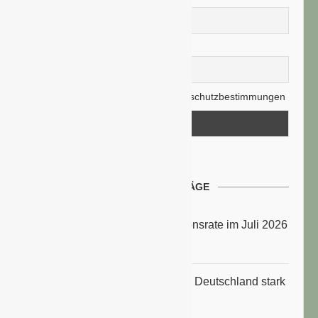
E-Mail-Adresse
Hiermit akzeptiere ich die Datenschutzbestimmungen
NEUESTE BEITRÄGE
Energiepreise treiben die Inflationsrate im Juli 2026
an
Anbauflächen für Sojabohnen in Deutschland stark
gestiegen