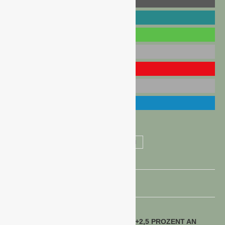
ORCHIDEEN
PFLEGE VON ORCHIDEEN
voriger Beitrag
HDE HEBT UMSATZPROGNOSE AUF +2,5 PROZENT AN