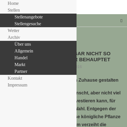
Home
Stellen
Stellenangebote
Stellengesuche
Wetter
Archiv
Über uns
Allgemein
Allgemein
ORCHIDEENPFLEGE – GAR NICHT SO
LLE STELLENANGEBOTE!!!
Handel
AUFWENDIG WIE IMMER BEHAUPTET
Markt
26. September 2016
Partner
Kontakt
Ohne grünen Daumen ein grünes Zuhause gestalten
Impressum
Wer sich ein grünes Zuhause wünscht, aber nicht viel
Zeit in die Pflege von Pflanzen investieren kann, für
den sind Orchideen die richtige Wahl. Entgegen der
weitverbreiteten Meinung, ist diese königliche Pflanze
sehr einfach zu pflegen. Außerdem verzeiht die