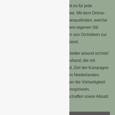
Farbschattierungen und Größen, gibt es für jede
Persönlichkeit die passende Orchidee. Mit dem Online-
Test
www.orchitypes.eu
kann man herausfinden, welche
der zwölf universellen Archetypen dem eigenen Stil
entspricht und welche der tausenden von Orchideen zur
eigenen Persönlichkeit am besten passt.
Die Orchideen-Kampagne ‘We feel better around orchids’
ist eine Initiative des Blumenbüro Holland, die mit
Fördermitteln der EU unterstützt wird. Ziel der Kampagne
ist es, Verbraucher in Frankreich, den Niederlanden,
Großbritannien und Deutschland über die Vielseitigkeit
der Orchidee zu informieren, sie zu inspirieren,
Aufmerksamkeit für die Pflanze zu schaffen sowie Absatz
zu generieren.