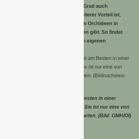
Orchidee bis zu einem gewissen Grad auch
vernachlässigt zu werden. Ein weiterer Vorteil ist,
dass es mehr als 25.000 Arten von Orchideen in
verschiedenen Farben und Größen gibt. So findet
sich immer eine Orchidee, die den eigenen
persönlichen Stil unterstreicht.
Die Vanda-Orchidee wächst am Besten in einer
Glasvase unter einer Lichtquelle. Sie ist nur eine von
25.000 verschiedenen Orchideenarten. (Bild: GMH/OI)
Tipps & Tricks