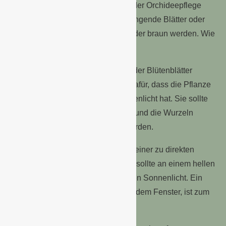
Die häufigsten Symptome, die bei der Orchideepflege
Zuhause auftreten können, sind hängende Blätter oder
Blüten. Auch können Blätter gelb oder braun werden. Wie
sollte man am besten reagieren?
– Wenn die Orchidee ihre Blüten oder Blütenblätter
hängen lässt, ist das ein Hinweis dafür, dass die Pflanze
nicht genügend Wasser oder Sonnenlicht hat. Sie sollte
an einen helleren Standort gestellt und die Wurzeln
einmal in der Woche gewässert werden.
– Gelbe Blätter kommen meist von einer zu direkten
Sonneneinstrahlung. Die Orchidee sollte an einem hellen
Standort stehen, aber nie im direkten Sonnenlicht. Ein
Beistelltisch, ein paar Meter neben dem Fenster, ist zum
Beispiel gut geeignet.