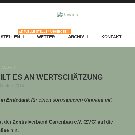
AKTUELLE STELLENANGEBOTE!!!
STELLEN
WETTER
ARCHIV
KONTAKT
MARKT
HLT ES AN WERTSCHÄTZUNG
Oktober 2015
zum Erntedank für einen sorgsameren Umgang mit
t der Zentralverband Gartenbau e.V. (ZVG) auf die
üse hin.