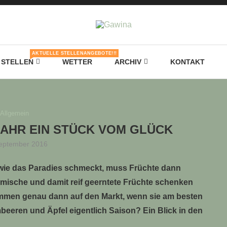
AKTUELLE STELLENANGEBOTE!!!
STELLEN
WETTER
ARCHIV
KONTAKT
Allgemein
JAHR EIN STÜCK VOM GLÜCK
September 2016
, wie das Paradies schmeckt, muss Früchte dann
mische und damit reif geerntete Früchte schenken
kommen genau dann auf den Markt, wenn sie am besten
eren und Äpfel eigentlich Saison? Ein Blick in den