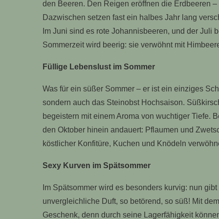
den Beeren. Den Reigen eröffnen die Erdbeeren – 
Dazwischen setzen fast ein halbes Jahr lang vers
Im Juni sind es rote Johannisbeeren, und der Juli 
Sommerzeit wird beerig: sie verwöhnt mit Himbee
Füllige Lebenslust im Sommer
Was für ein süßer Sommer – er ist ein einziges Sc
sondern auch das Steinobst Hochsaison. Süßkirsch
begeistern mit einem Aroma von wuchtiger Tiefe. Be
den Oktober hinein andauert: Pflaumen und Zwetsc
köstlicher Konfitüre, Kuchen und Knödeln verwöhn
Sexy Kurven im Spätsommer
Im Spätsommer wird es besonders kurvig: nun gibt
unvergleichliche Duft, so betörend, so süß! Mit d
Geschenk, denn durch seine Lagerfähigkeit können w