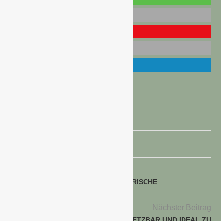
CHAMIGNONS
SPEISEPILZE
voriger Beitrag
WIRD KREDITVERGABE AN GÄRTNERISCHE
UNTERNEHMEN SCHWIERIGER?
Nächster Beitrag
STAUDEN: ÜBERALL GUT EINSETZBAR UND IDEAL ZU