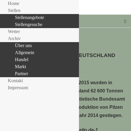
Home
Stellen
Stellenangebote
Stellengesuche
Wetter
Archiv
Über uns
MARKT
Allgemein
MEHR SPEISEPILZE IN DEUTSCHLAND
LLE STELLENANGEBOTE!!!
Handel
GEERNTET
Markt
7. Juni 2016
Partner
Kontakt
Im Jahr 2015 wurden in
Impressum
Deutschland 62 600 Tonnen
Speisepilze geerntet. Wie das Statistische Bundesamt
(Destatis) weiter mitteilt, ist die Produktion von Pilzen
damit um 4,5 % gegenüber dem Jahr 2014 gestiegen.