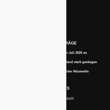
Im Niersgrund 9, 47623 Kevelaer
Tel.: 02832-9787369
Tel.: 0172-5984664
Email: info@gawina.de
AKTUELLE BEITRÄGE
Energiepreise treiben die Inflationsrate im Juli 2026 an
Anbauflächen für Sojabohnen in Deutschland stark gestiegen
Erfrischungsprodukte boomten in der letzten Hitzewelle
RECHTLICHES
Kontakt & Impressum
Datenschutz