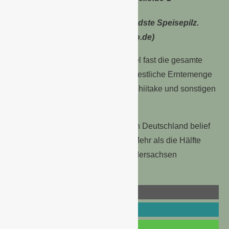
Champignons sind der bedeutendste Speisepilz.
(Foto: Timo Klostermeier / pixelio.de)
Mit einem Anteil von gut 98 % entfiel fast die gesamte
Produktion auf Champignons. Die restliche Erntemenge
setzte sich aus Austernseitlingen, Shiitake und sonstigen
Spezialpilzkulturen zusammen.
Die Erntefläche von Speisepilzen in Deutschland belief
sich im Jahr 2015 auf 279 Hektar. Mehr als die Hälfte
dieser Fläche entfiel dabei auf Niedersachsen
(144 Hektar).