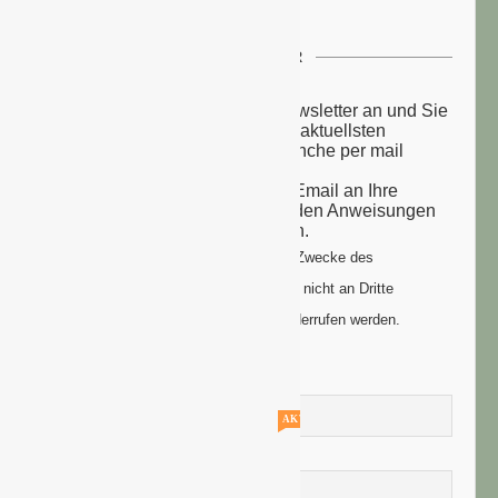
NEWSLETTER
Melden Sie sich zu unserem Newsletter an und Sie
erhalten einmal wöchentlich die aktuellsten
Nachrichten aus der grünen Branche per mail
zugesandt.
Sie erhalten eine Bestätigungs-Email an Ihre
Email-Adresse: bitte folgen Sie den Anweisungen
um Ihre Anmeldung zu vollenden.
Ihre Daten werden ausschließlich zum Zwecke des
Newsletters genutzt. Ihre Daten werden nicht an Dritte
weitergegeben und können jederzeit widerrufen werden.
Vorname
AKTUELLE STELLENANGEBOTE!!!
Nachname