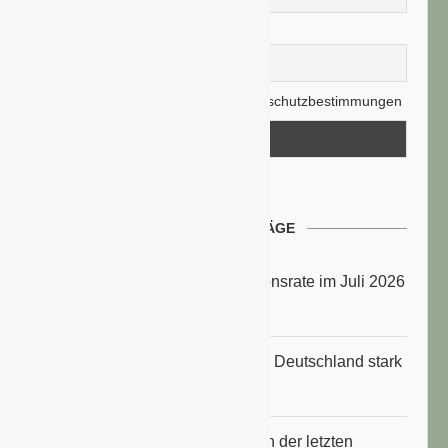
E-Mail-Adresse
Hiermit akzeptiere ich die Datenschutzbestimmungen
NEUESTE BEITRÄGE
Energiepreise treiben die Inflationsrate im Juli 2026
an
Anbauflächen für Sojabohnen in Deutschland stark
gestiegen
Erfrischungsprodukte boomten in der letzten