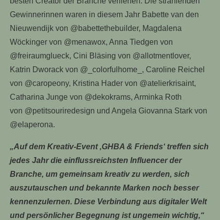
besten Creator der Branche verliehen. Die strahlenden
Gewinnerinnen waren in diesem Jahr Babette van den
Nieuwendijk von @babettethebuilder, Magdalena
Wöckinger von @menawox, Anna Tiedgen von
@freiraumglueck, Cini Bläsing von @allotmentlover,
Katrin Dworack von @_colorfulhome_, Caroline Reichel
von @caropeony, Kristina Hader von @atelierkrisaint,
Catharina Junge von
@dekokrams, Arminka Roth
von
@petitsouriredesign und Angela Giovanna Stark von
@elaperona.
„Auf dem Kreativ-Event ‚GHBA & Friends‘ treffen sich
jedes Jahr die einflussreichsten Influencer der
Branche, um gemeinsam kreativ zu werden, sich
auszutauschen und bekannte Marken noch besser
kennenzulernen. Diese Verbindung aus digitaler Welt
und persönlicher Begegnung ist ungemein wichtig,“