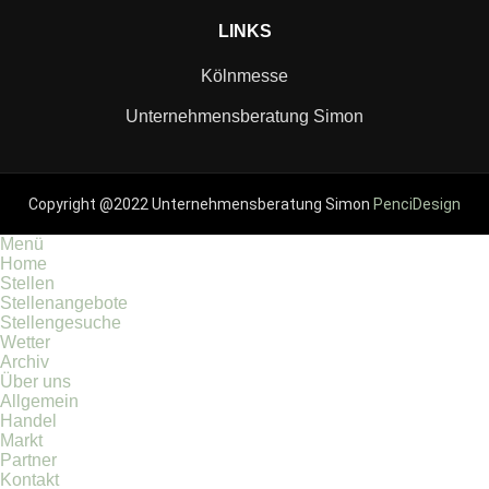
LINKS
Kölnmesse
Unternehmensberatung Simon
Copyright @2022 Unternehmensberatung Simon
PenciDesign
Menü
Home
Stellen
Stellenangebote
Stellengesuche
Wetter
Archiv
Über uns
Allgemein
Handel
Markt
Partner
Kontakt