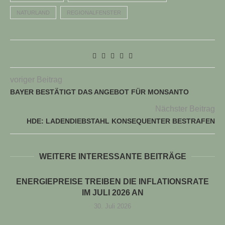
NATURLAND
REGIONALFENSTER
voriger Beitrag
BAYER BESTÄTIGT DAS ANGEBOT FÜR MONSANTO
Nächster Beitrag
HDE: LADENDIEBSTAHL KONSEQUENTER BESTRAFEN
WEITERE INTERESSANTE BEITRÄGE
ENERGIEPREISE TREIBEN DIE INFLATIONSRATE
IM JULI 2026 AN
30. Juli 2026
TUELLE STELLENANGEBOTE!!!