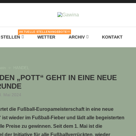
AKTUELLE STELLENANGEBOTE!!!
STELLEN
WETTER
ARCHIV
KONTAKT
ein
HANDEL
DEN „POTT“ GEHT IN EINE NEUE
RUNDE
3. Mai 2024
rtet die Fußball-Europameisterschaft in eine neue
t wieder im Fußball-Fieber und lädt alle begeisterten
e Preise zu gewinnen. Seit dem 1. Mai ist die
 der Initiative für alle Fußballverrückten, wieder