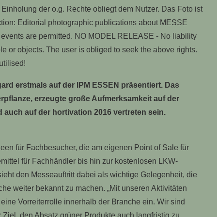
rd erstmals auf der IPM ESSEN präsentiert. Das
flanze, erzeugte große Aufmerksamkeit auf der
d auch auf der hortivation 2016 vertreten sein.
en für Fachbesucher, die am eigenen Point of Sale für
ittel für Fachhändler bis hin zur kostenlosen LKW-
ieht den Messeauftritt dabei als wichtige Gelegenheit, die
che weiter bekannt zu machen. „Mit unseren Aktivitäten
ne Vorreiterrolle innerhalb der Branche ein. Wir sind
r Ziel, den Absatz grüner Produkte auch langfristig zu