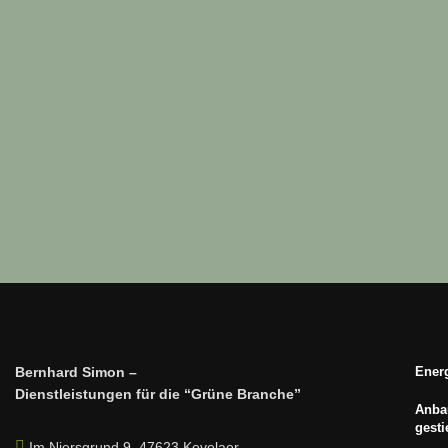
Bernhard Simon –
Energ
Dienstleistungen für die “Grüne Branche”
Anbau
gest
Im Niersgrund 9, 47623 Kevelaer