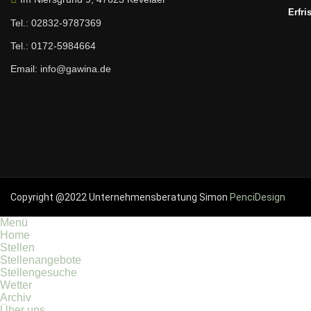
Erfri
Tel.: 02832-9787369
Tel.: 0172-5984664
Email: info@gawina.de
Copyright @2022 Unternehmensberatung Simon
PenciDesign
Menü
Home
Stellen
Stellenangebote
Stellengesuche
Wetter
Archiv
Über uns