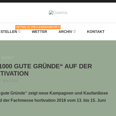
AKTUELLE STELLENANGEBOTE!!!
STELLEN
WETTER
ARCHIV
KONTAKT
MARKT
1000 GUTE GRÜNDE“ AUF DER
TIVATION
2. Mai 2016
00 gute Gründe“ zeigt neue Kampagnen und Kaufanlässe
 der Fachmesse hortivation 2016 vom 13. bis 15. Juni