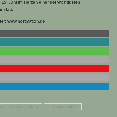
 15. Juni im Herzen einer der wichtigsten
 statt.
er: www.hortivation.de
MEN- UND PFLANZENMARKT
HORTIVATION KALKAR