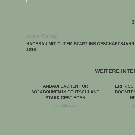
voriger Beitrag
HAGEBAU MIT GUTEM START INS GESCHÄFTSJAHR
2016
WEITERE INT
ANBAUFLÄCHEN FÜR
ERFRIS
SOJABOHNEN IN DEUTSCHLAND
BOOMTEN
STARK GESTIEGEN
H
30. Juli 2026
2