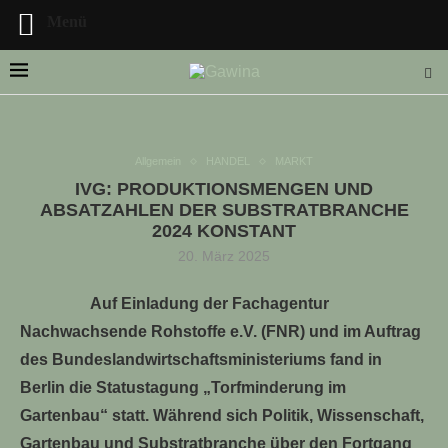
Menü
Allgemein
HANDEL
MARKT
IVG: PRODUKTIONSMENGEN UND
LLE STELLENANGEBOTE!!!
ABSATZAHLEN DER SUBSTRATBRANCHE
2024 KONSTANT
20. März 2025
Auf Einladung der Fachagentur
Nachwachsende Rohstoffe e.V. (FNR) und im Auftrag
des Bundeslandwirtschaftsministeriums fand in
Berlin die Statustagung „Torfminderung im
Gartenbau“ statt. Während sich Politik, Wissenschaft,
Gartenbau und Substratbranche über den Fortgang